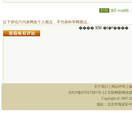
打印
发E-mail给
以下评论只代表网友个人观点，不代表科学网观点。
���� SSI �ļ�ʱ����
|
|
关于我们
网站声明
京ICP备07017567号-12
互联网新闻信息服
Copyright @ 2007-
地址：北京市海淀区中关村