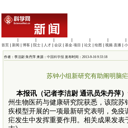
生命科学
|
医学科学
|
化学科学
|
工程材料
|
信息科学
|
地球科学
|
数理科学
|
首页
|
新闻
|
博客
|
院士
|
人才
|
会议
|
基金·项目
|
论文
|
绘图
|
视频·直播
|
小
作者：李洁尉 朱丹萍 来源：
中国科学报
发布时间：2013-9-16 9:33:18
苏钟小组新研究有助阐明脑
本报讯（记者李洁尉 通讯员朱丹萍）
州生物医药与健康研究院获悉，该院苏
疾模型开展的一项最新研究表明，免疫
疟发生中发挥重要作用。相关成果发表