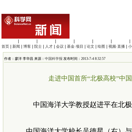
生命科学
|
医学科学
|
化学科学
|
工程材料
|
信息科学
|
地球科学
|
数理科学
|
首页
|
新闻
|
博客
|
院士
|
人才
|
会议
|
基金·项目
|
论文
|
绘图
|
视频·直播
|
小
作者：廖洋 李华昌 来源：
中国科学报
发布时间：2013-7-4 8:32:57
走进中国首所“北极高校”中
中国海洋大学教授赵进平在北极
中国海洋大学校长吴德星（右）与