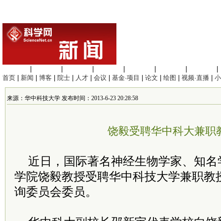
生命科学
|
医学科学
|
化学科学
|
工程材料
|
信息科学
|
地球科学
|
数理科学
|
首页
|
新闻
|
博客
|
院士
|
人才
|
会议
|
基金·项目
|
论文
|
绘图
|
视频·直播
|
小
来源：华中科技大学 发布时间：2013-6-23 20:28:58
饶毅受聘华中科大兼职
近日，国际著名神经生物学家、知名
学院饶毅教授受聘华中科技大学兼职教
询委员会委员。