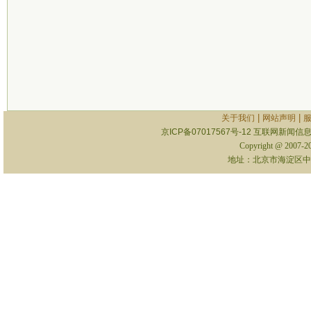
|
|
关于我们
网站声明
京ICP备07017567号-12
互联网新闻信息服
Copyright @ 2007-
地址：北京市海淀区中关村