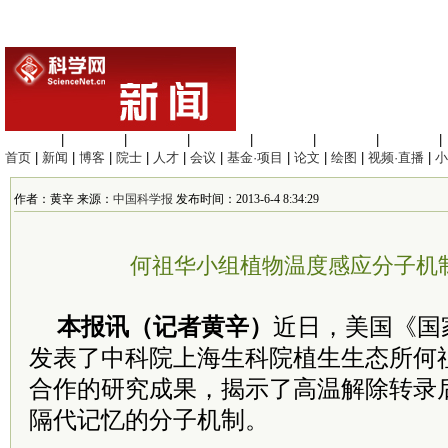
生命科学
|
医学科学
|
化学科学
|
工程材料
|
信息科学
|
地球科学
|
数理科学
|
首页
|
新闻
|
博客
|
院士
|
人才
|
会议
|
基金·项目
|
论文
|
绘图
|
视频·直播
|
小
作者：黄辛 来源：
中国科学报
发布时间：2013-6-4 8:34:29
何祖华小组植物温度感应分子机
本报讯（记者黄辛）
近日，美国《国
发表了中科院上海生科院植生生态所何
合作的研究成果，揭示了高温解除转录
隔代记忆的分子机制。