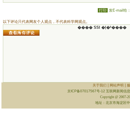
打印
发E-mail给
以下评论只代表网友个人观点，不代表科学网观点。
���� SSI �ļ�ʱ����
|
|
关于我们
网站声明
京ICP备07017567号-12
互联网新闻信息服
Copyright @ 2007-
地址：北京市海淀区中关村