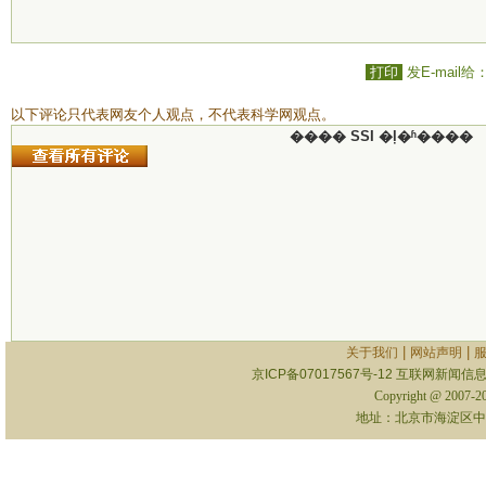
打印
发E-mail给
以下评论只代表网友个人观点，不代表科学网观点。
���� SSI �ļ�ʱ����
|
|
关于我们
网站声明
京ICP备07017567号-12
互联网新闻信息服
Copyright @ 2007-
地址：北京市海淀区中关村