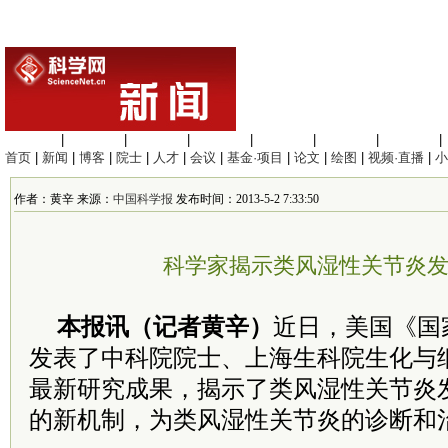
生命科学
|
医学科学
|
化学科学
|
工程材料
|
信息科学
|
地球科学
|
数理科学
|
首页
|
新闻
|
博客
|
院士
|
人才
|
会议
|
基金·项目
|
论文
|
绘图
|
视频·直播
|
小
作者：黄辛 来源：
中国科学报
发布时间：2013-5-2 7:33:50
科学家揭示类风湿性关节炎
本报讯（记者黄辛）
近日，美国《国
发表了中科院院士、上海生科院生化与
最新研究成果，揭示了类风湿性关节炎发
的新机制，为类风湿性关节炎的诊断和