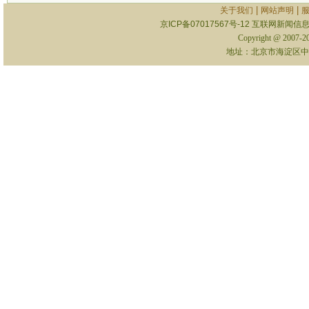
|
|
关于我们
网站声明
京ICP备07017567号-12
互联网新闻信息服
Copyright @ 2007-
地址：北京市海淀区中关村