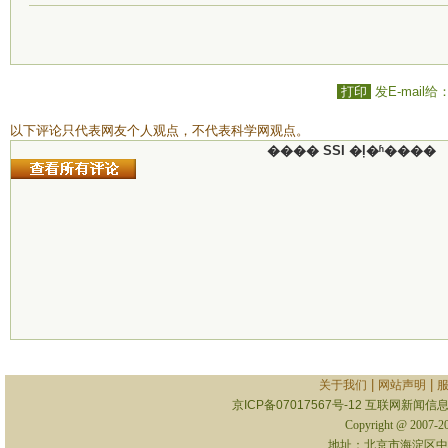
打印
发E-mail给
以下评论只代表网友个人观点，不代表科学网观点。
���� SSI �ļ�ʱ����
|
|
关于我们
网站声明
京ICP备07017567号-12
互联网新闻信息服
Copyright @ 2007-
地址：北京市海淀区中关村