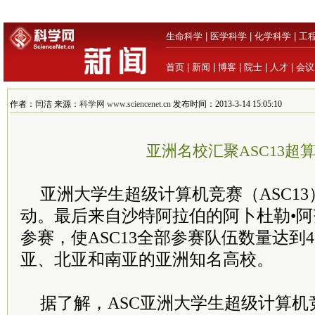
生命科学
|
医学科学
|
化学科学
|
工
首页
|
新闻
|
博客
|
院士
|
人才
|
会议
作者：闫洁 来源：
科学网 www.sciencenet.cn
发布时间：2013-3-14 15:05:10
亚洲名校汇聚ASC13超
亚洲大学生超级计算机竞赛（ASC13
动。最后来自沙特阿拉伯的阿卜杜勒•
参赛，使ASC13全部参赛队伍数量达到
亚、北亚和南亚的亚洲知名高校。
据了解，ASC亚洲大学生超级计算机