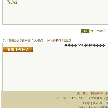
接洽。
打印
发E-mail给
以下评论只代表网友个人观点，不代表科学网观点。
���� SSI �ļ�ʱ����
|
|
关于我们
网站声明
京ICP备07017567号-12
互联网新闻信息服
Copyright @ 2007-
地址：北京市海淀区中关村