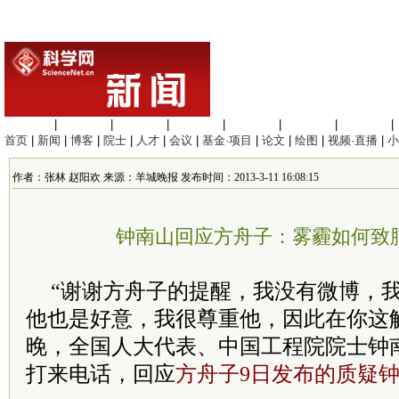
生命科学
|
医学科学
|
化学科学
|
工程材料
|
信息科学
|
地球科学
|
数理科学
|
首页
|
新闻
|
博客
|
院士
|
人才
|
会议
|
基金·项目
|
论文
|
绘图
|
视频·直播
|
小
作者：张林 赵阳欢 来源：羊城晚报 发布时间：2013-3-11 16:08:15
钟南山回应方舟子：雾霾如何致
“谢谢方舟子的提醒，我没有微博，
他也是好意，我很尊重他，因此在你这解
晚，全国人大代表、中国工程院院士钟
打来电话，回应
方舟子9日发布的质疑