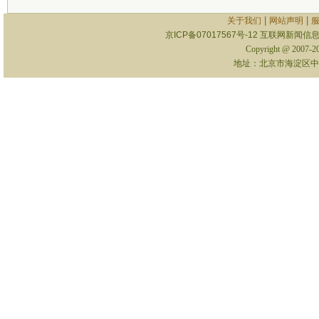
|
|
关于我们
网站声明
京ICP备07017567号-12
互联网新闻信息服
Copyright @ 2007-
地址：北京市海淀区中关村