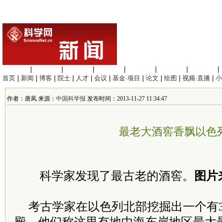
生命科学
|
医学科学
|
化学科学
|
工程材料
|
信息科学
|
地球科学
|
数理科学
|
首页
|
新闻
|
博客
|
院士
|
人才
|
会议
|
基金·项目
|
论文
|
绘图
|
视频·直播
|
小
作者：唐凤 来源：
中国科学报
发布时间：2013-11-27 11:34:47
最老大酒窖香飘以色
科学家发现了最古老的酒窖。
图片来
考古学家在以色列北部挖掘出一个有3