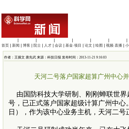
生命科学
|
医学科学
|
化学科学
|
工程材料
|
信息科学
|
地球科学
|
数理科学
|
首页
|
新闻
|
博客
|
院士
|
人才
|
会议
|
基金·项目
|
论文
|
绘图
|
视频·直播
|
小
作者：王握文 唐先武 来源：科技日报 发布时间：2013-11-21 9:16:03
天河二号落户国家超算广州中心
由国防科技大学研制、刚刚蝉联世界
号，已正式落户国家超级计算广州中心。
日），作为该中心业务主机，天河二号