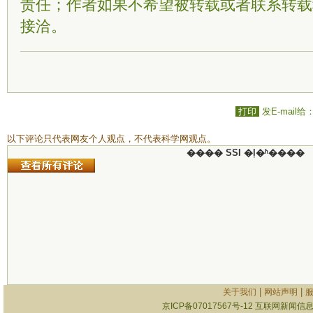
责任；作者如果不希望被转载或者联系转载
接洽。
打印
发E-mail给
以下评论只代表网友个人观点，不代表科学网观点。
���� SSI �ļ�ʱ����
|
|
关于我们
网站声明
京ICP备07017567号-12
互联网新闻信息服