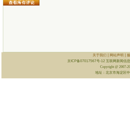
|
|
关于我们
网站声明
京ICP备07017567号-12
互联网新闻信息服
Copyright @ 2007-
地址：北京市海淀区中关村