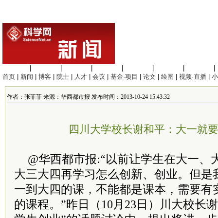
生命科学
|
医学科学
|
化学科学
|
工程材料
|
信息科学
|
地球科学
|
数理科学
|
首页
|
新闻
|
博客
|
院士
|
人才
|
会议
|
基金·项目
|
论文
|
绘图
|
视频·直播
|
小
作者：张菲菲 来源：华西都市报 发布时间：2013-10-24 15:43:32
四川大学校长谢和平：大一就
@华西都市报:“以前让学生在大一、
大三大四再学习怎么创新、创业。但是
一到大四的课，不能都是课本，需要有
的课程。”昨日（10月23日）川大校长