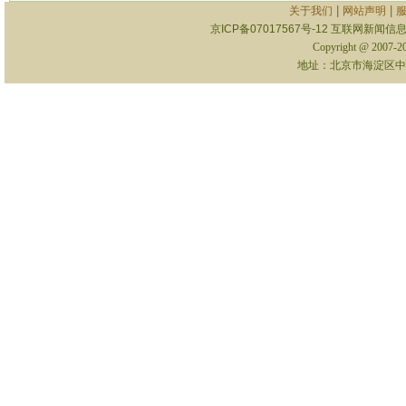
|
|
关于我们
网站声明
京ICP备07017567号-12
互联网新闻信息服
Copyright @ 2007-
地址：北京市海淀区中关村