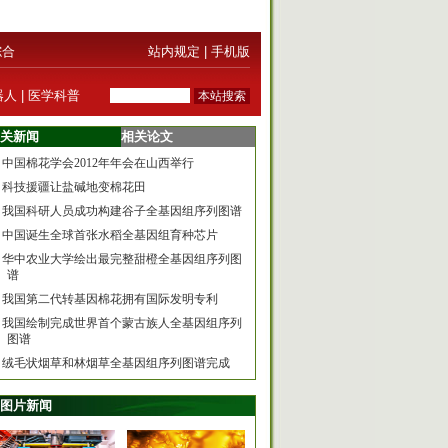
综合
站内规定
|
手机版
器人
|
医学科普
关新闻
相关论文
中国棉花学会2012年年会在山西举行
科技援疆让盐碱地变棉花田
我国科研人员成功构建谷子全基因组序列图谱
中国诞生全球首张水稻全基因组育种芯片
华中农业大学绘出最完整甜橙全基因组序列图
谱
我国第二代转基因棉花拥有国际发明专利
我国绘制完成世界首个蒙古族人全基因组序列
图谱
绒毛状烟草和林烟草全基因组序列图谱完成
图片新闻