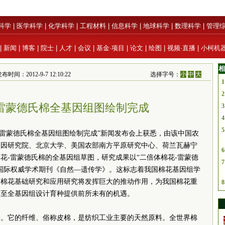
科学
|
医学科学
|
化学科学
|
工程材料
|
信息科学
|
地球科学
|
数理科学
|
管理
|
新闻
|
博客
|
院士
|
人才
|
会议
|
基金·项目
|
论文
|
绘图
|
视频·直播
|
小柯机
相
布时间：2012-9-7 12:10:22
选择字号：
小
中
大
1
2
雷蒙德氏棉全基因组图绘制完成
3
4
5
花-雷蒙德氏棉全基因组图绘制完成”新闻发布会上获悉，由该中国农
基因研究院、北京大学、美国农部南方平原研究中心、荷兰瓦赫宁
6
花-雷蒙德氏棉的全基因组草图，研究成果以“二倍体棉花-雷蒙德
7
国际权威学术期刊《自然—遗传学》。这标志着我国棉花基因组学
对棉花基础研究和应用研究将发挥巨大的推动作用，为我国棉花重
8
乃至全基因组设计育种提供前所未有的机遇。
一。它的纤维、俗称皮棉，是纺织工业主要的天然原料。全世界棉