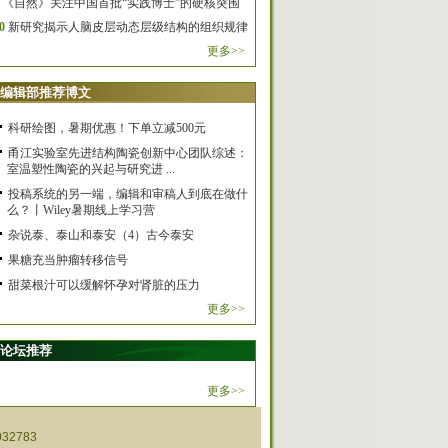
《自然》关注中国首批“实践博士”的硬核突围
0
新研究揭示人脑皮层动态层级结构的组织规律
更多>>
编辑部推荐博文
科研绘图，暑期优惠！下单立减500元
甬江实验室先进结构陶瓷创新中心团队综述：
室温塑性陶瓷的兴起与研究进 ...
投稿系统的另一端，编辑和审稿人到底在做什
么？丨Wiley暑期线上学习营
杂说泰、泰山和泰安（4）古今泰安
果糖充当肿瘤转移信号
甜菜根汁可以缓解怀孕对肾脏的压力
更多>>
论坛推荐
更多>>
32783