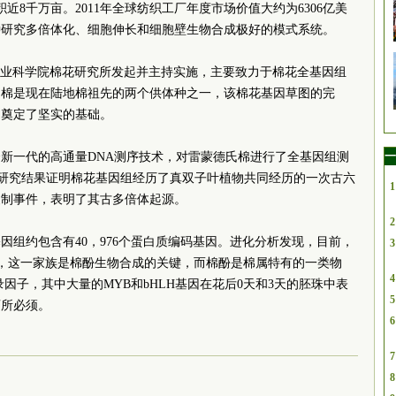
近8千万亩。2011年全球纺织工厂年度市场价值大约为6306亿美
种研究多倍体化、细胞伸长和细胞壁生物合成极好的模式系统。
农业科学院棉花研究所发起并主持实施，主要致力于棉花全基因组
氏棉是现在陆地棉祖先的两个供体种之一，该棉花基因草图的完
列奠定了坚实的基础。
一
新一代的高通量DNA测序技术，对雷蒙德氏棉进行了全基因组测
列，研究结果证明棉花基因组经历了真双子叶植物共同经历的一次古六
1
复制事件，表明了其古多倍体起源。
2
因组约包含有40，976个蛋白质编码基因。进化分析发现，目前，
3
族，这一家族是棉酚生物合成的关键，而棉酚是棉属特有的一类物
4
录因子，其中大量的MYB和bHLH基因在花后0天和3天的胚珠中表
5
育所必须。
6
7
8