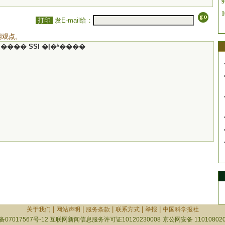
9
1
打印
发E-mail给：
网观点。
���� SSI �ļ�ʱ����
|
|
|
|
|
关于我们
网站声明
服务条款
联系方式
举报
中国科学报社
备07017567号-12
互联网新闻信息服务许可证10120230008
京公网安备 110108020