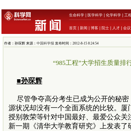
生命科学
|
医学科学
|
化学科学
|
工
首页
|
新闻
|
博客
|
院士
|
人才
|
会议
作者：孙琛辉 来源：
中国科学报
发布时间：2012-8-15 8:24:54
“985工程”大学招生质量排
■孙琛辉
尽管争夺高分考生已成为公开的秘密
源状况却没有一个全面系统的比较。厦
授别敦荣等针对中国最好、最爱公众关
新一期《清华大学教育研究》上发表了研究报