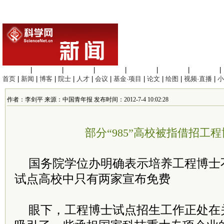
生命科学
|
医学科学
|
化学科学
|
工程材料
|
信息科学
|
地球科学
|
数理科学
|
首页
|
新闻
|
博客
|
院士
|
人才
|
会议
|
基金·项目
|
论文
|
绘图
|
视频·直播
|
小
作者：李剑平 来源：中国青年报 发布时间：2012-7-4 10:02:28
部分“985”高校被指借招工
国务院学位办明确表示培养工程博士
试点高校中只有两家宣布免费
眼下，工程博士试点招生工作正处在