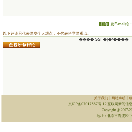
打印
发E-mail给
以下评论只代表网友个人观点，不代表科学网观点。
���� SSI �ļ�ʱ����
|
|
关于我们
网站声明
京ICP备07017567号-12
互联网新闻信息服
Copyright @ 2007-
地址：北京市海淀区中关村