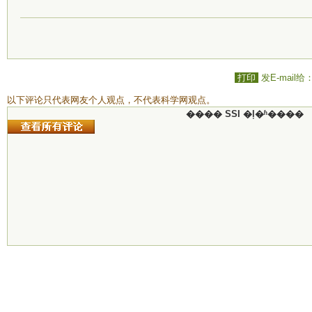
打印
发E-mail给
以下评论只代表网友个人观点，不代表科学网观点。
���� SSI �ļ�ʱ����