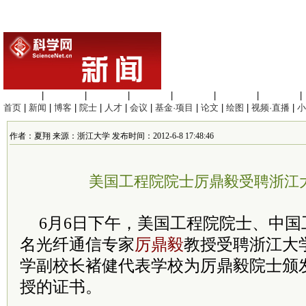
生命科学
|
医学科学
|
化学科学
|
工程材料
|
信息科学
|
地球科学
|
数理科学
|
首页
|
新闻
|
博客
|
院士
|
人才
|
会议
|
基金·项目
|
论文
|
绘图
|
视频·直播
|
小
作者：夏翔 来源：浙江大学 发布时间：2012-6-8 17:48:46
美国工程院院士厉鼎毅受聘浙江
6月6日下午，美国工程院院士、中
名光纤通信专家
厉鼎毅
教授受聘浙江大
学副校长褚健代表学校为厉鼎毅院士颁
授的证书。