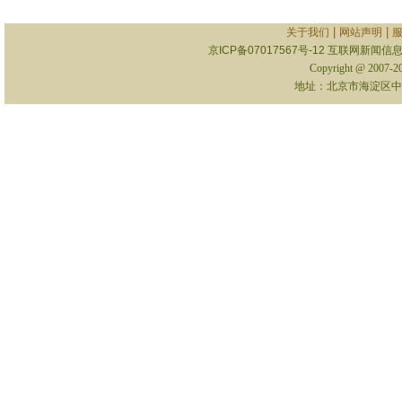
|
|
关于我们
网站声明
京ICP备07017567号-12
互联网新闻信息服
Copyright @ 2007-
地址：北京市海淀区中关村