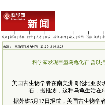
生命科学
|
医学科学
|
化学科学
|
工程材料
|
信息科学
|
地球科学
|
数理科学
|
首页
|
新闻
|
博客
|
院士
|
人才
|
会议
|
基金·项目
|
论文
|
绘图
|
视频·直播
|
小
来源：中国新闻网 发布时间：2012-5-18 16:13:25
科学家发现巨型乌龟化石 曾以
美国古生物学者在南美洲哥伦比亚发
石，据推测，这种乌龟生活在60
据外媒5月17日报道，美国古生物学