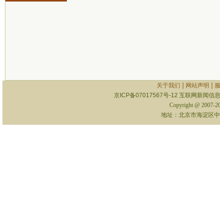
|
|
关于我们
网站声明
京ICP备07017567号-12
互联网新闻信息服
Copyright @ 2007-
地址：北京市海淀区中关村