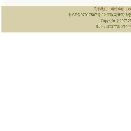
|
|
关于我们
网站声明
京ICP备07017567号-12
互联网新闻信息服
Copyright @ 2007-
地址：北京市海淀区中关村