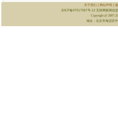
|
|
关于我们
网站声明
京ICP备07017567号-12
互联网新闻信息服
Copyright @ 2007-
地址：北京市海淀区中关村