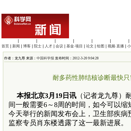
生命科学
|
医学科学
|
化学科学
|
工程材料
|
信息科学
|
地球科学
|
数理科学
|
首页
|
新闻
|
博客
|
院士
|
人才
|
会议
|
基金·项目
|
论文
|
绘图
|
视频·直播
|
小
作者：龙九尊 来源：
中国科学报
发布时间：2012-3-20 9:04:28
耐多药性肺结核诊断最快只
本报北京3月19日讯
（记者龙九尊）
间一般需要6～8周的时间，如今可以缩
今天举行的新闻发布会上，卫生部疾病
监察专员肖东楼透露了这一最新进展。