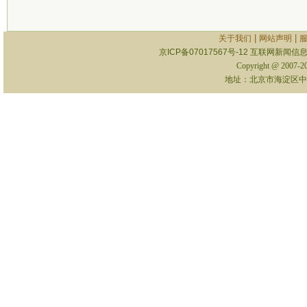
|
|
关于我们
网站声明
京ICP备07017567号-12
互联网新闻信息服
Copyright @ 2007-
地址：北京市海淀区中关村