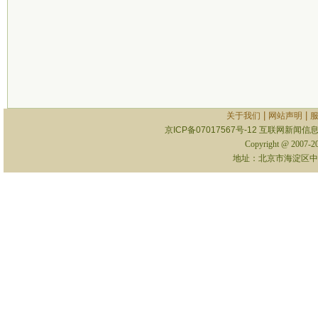
|
|
关于我们
网站声明
京ICP备07017567号-12
互联网新闻信息服
Copyright @ 2007-
地址：北京市海淀区中关村