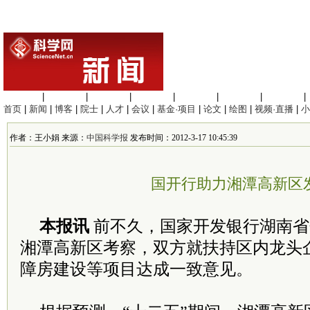
生命科学
|
医学科学
|
化学科学
|
工程材料
|
信息科学
|
地球科学
|
数理科学
|
首页
|
新闻
|
博客
|
院士
|
人才
|
会议
|
基金·项目
|
论文
|
绘图
|
视频·直播
|
小
作者：王小娟 来源：
中国科学报
发布时间：2012-3-17 10:45:39
国开行助力湘潭高新区
本报讯
前不久，国家开发银行湖南省
湘潭高新区考察，双方就扶持区内龙头
障房建设等项目达成一致意见。