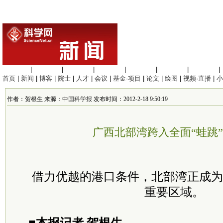
生命科学
|
医学科学
|
化学科学
|
工程材料
|
信息科学
|
地球科学
|
数理科学
|
首页
|
新闻
|
博客
|
院士
|
人才
|
会议
|
基金·项目
|
论文
|
绘图
|
视频·直播
|
小
作者：贺根生 来源：
中国科学报
发布时间：2012-2-18 9:50:19
广西北部湾跨入全面“蛙跳
借力优越的港口条件，北部湾正成为
重要区域。