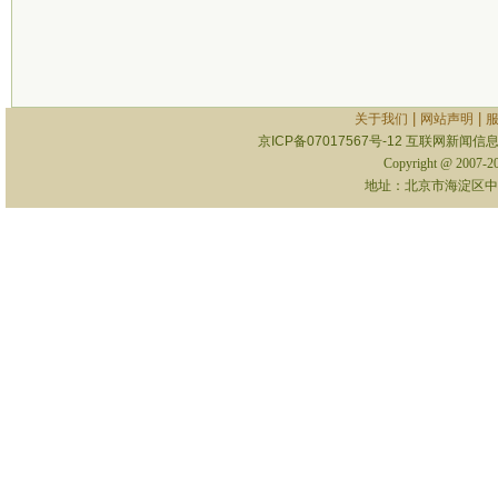
|
|
关于我们
网站声明
京ICP备07017567号-12
互联网新闻信息服
Copyright @ 2007-
地址：北京市海淀区中关村