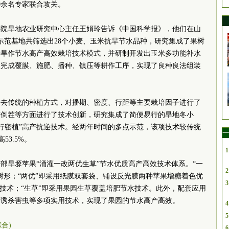
0余名专家联合攻关。
科院旱地农业研究中心主任王娟玲告诉《中国科学报》，他们在山
示范基地共筛选出28个小麦、玉米抗旱节水品种，研究集成了果树
种旱作节水高产高效栽培技术模式，并研制开发出玉米多功能补水
次完成覆膜、施肥、播种、镇压等耕作工序，实现了良种良法组装
。
过去传统的种植方式，对播期、密度、行距等主要栽培因子进行了
作倒茬等方面进行了技术创新，研究集成了简便易行的旱地冬小
窄行密植”高产抗逆技术。经两年时间的多点示范，该项技术较传统
一
53.5%。
1
部旱塬苹果“涌灌一改两优生草”节水优质高产高效技术体系。“一
2
树形；“两优”即采用纸膜双套袋、铺设反光膜两种苹果增糖着色优
3
溉技术；“生草”即采用果园生草覆盖培肥节水技术。此外，配套应用
灯诱杀害虫等多项实用技术，实现了果园的节水高产高效。
4
5
综合)
6