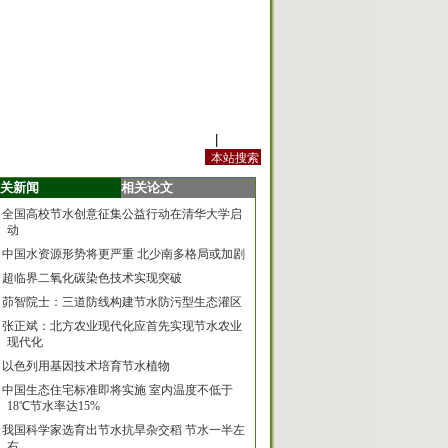
站内规定
|
手机版
关新闻
相关论文
全国高校节水创意征集公益行动在清华大学启
动
中国水资源形势将更严重 北少南多格局或加剧
超临界二氧化碳染色技术实现突破
茆智院士：三道防线构建节水防污型生态灌区
张正斌：北方农业现代化应首先实现节水农业
现代化
以色列用基因技术培育节水植物
中国生态住宅标准即将实施 室内温度不低于
18℃节水率达15%
我国科学家选育出节水抗旱杂交稻 节水一半左
右