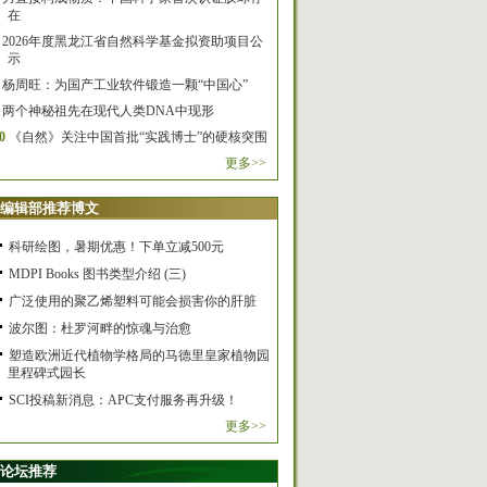
在
2026年度黑龙江省自然科学基金拟资助项目公
示
杨周旺：为国产工业软件锻造一颗“中国心”
两个神秘祖先在现代人类DNA中现形
0
《自然》关注中国首批“实践博士”的硬核突围
更多>>
编辑部推荐博文
科研绘图，暑期优惠！下单立减500元
MDPI Books 图书类型介绍 (三)
广泛使用的聚乙烯塑料可能会损害你的肝脏
波尔图：杜罗河畔的惊魂与治愈
塑造欧洲近代植物学格局的马德里皇家植物园
里程碑式园长
SCI投稿新消息：APC支付服务再升级！
更多>>
论坛推荐