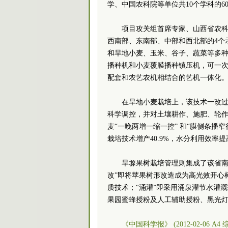
学、中国农科院等单位共10个学科的6
项目攻关组首席专家、山西省农
西南部、东南部、中部和西北部的4个
和旱地小麦、玉米、谷子、蔬菜等多
播种机和小麦覆膜播种镇压机，可一
配套和农艺农机相结合的艺机一体化
在旱地小麦栽培上，该技术一改
科学调控，并对土壤耕作、施肥、轮
麦“一晚两增一缩一控” 和“膜侧条播
栽培技术增产40.9%，水分利用效率提高
旱塬果树栽培管理则集成了该省南
改”即将苹果树形改造成为高光效开心
质技术；“涌灌”即采用涌泉灌节水灌
果园蜜蜂授粉及人工辅助授粉、黑光
《中国科学报》 (2012-02-06 A4 