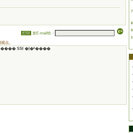
7
8
9
打印
发E-mail给：
1
网观点。
���� SSI �ļ�ʱ����