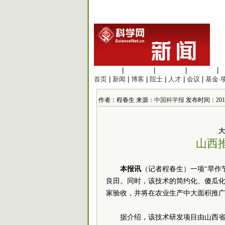
生命科学
|
医学科学
|
化学科学
|
工程材料
|
首页
|
新闻
|
博客
|
院士
|
人才
|
会议
|
基金·
作者：程春生 来源：
中国科学报
发布时间：2012-2
大
山西
本报讯
（记者程春生）一项“旱作
良田。同时，该技术的简约化、傻瓜
家验收，并将在农业生产中大面积推
据介绍，该技术研发项目由山西