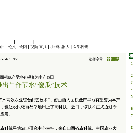
信息科学
|
地球科学
|
数理科学
|
管理综合
项目
|
论文
|
绘图
|
视频·直播
|
小柯机器人
|
医学科普
相
-6 8:19:29
选择字号：
小
中
大
1
2
面积低产旱地有望变为丰产良田
3
推出旱作节水“傻瓜”技术
4
5
节水高效农业综合配套技术”，使山西大面积低产旱地有望变为丰产
化，也让农民轻而易举地用上了高科技。近日，该技术正式通过专
6
广应用。
7
8
省农科院旱地农业研究中心主持，来自山西省农科院、中国农业大