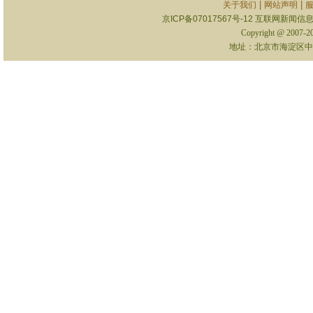
|
|
关于我们
网站声明
京ICP备07017567号-12
互联网新闻信息服
Copyright @ 2007-
地址：北京市海淀区中关村