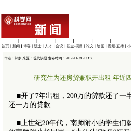
生命科学
|
医学科学
|
化学科学
|
工程材料
|
信息科学
|
地球科学
|
数理科学
|
首页
|
新闻
|
博客
|
院士
|
人才
|
会议
|
基金·项目
|
论文
|
绘图
|
视频·直播
|
小
作者：郝多 来源：现代快报 发布时间：2012-11-29 9:23:50
研究生为还房贷兼职开出租 年近
■开了7年出租，200万的贷款还了
还一万的贷款
■上世纪20年代，南师附小的学生们