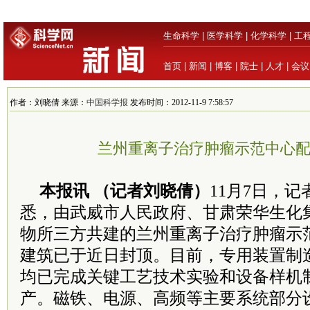
生命科学
|
医学科学
|
化学科学
|
工
首页
|
新闻
|
博客
|
院士
|
人才
|
会议
作者：刘晓倩 来源：
中国科学报
发布时间：2012-11-9 7:58:57
兰州重离子治疗肿瘤示范中心
本报讯 （记者刘晓倩）
11月7日，
悉，由武威市人民政府、甘肃荣华生化
物所三方共建的兰州重离子治疗肿瘤示
建筑已于近日封顶。目前，专用装置制
均已完成关键工艺技术实验和设备样机
产。磁铁、电源、高频等主要系统部分