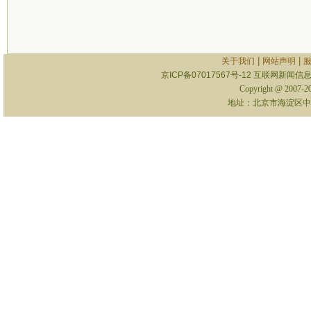
|
|
关于我们
网站声明
京ICP备07017567号-12
互联网新闻信息服
Copyright @ 2007-
地址：北京市海淀区中关村