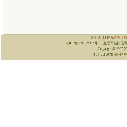
|
|
关于我们
网站声明
京ICP备07017567号-12
互联网新闻信息服
Copyright @ 2007-
地址：北京市海淀区中关村