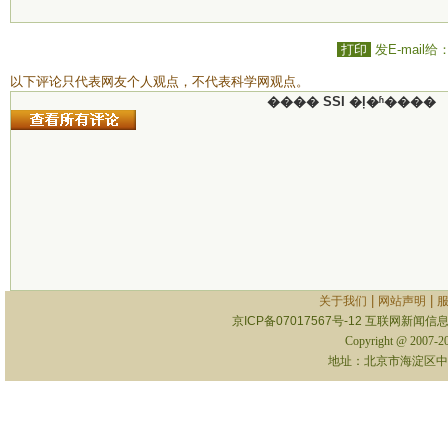
打印
发E-mail给
以下评论只代表网友个人观点，不代表科学网观点。
���� SSI �ļ�ʱ����
|
|
关于我们
网站声明
京ICP备07017567号-12
互联网新闻信息服
Copyright @ 2007-
地址：北京市海淀区中关村