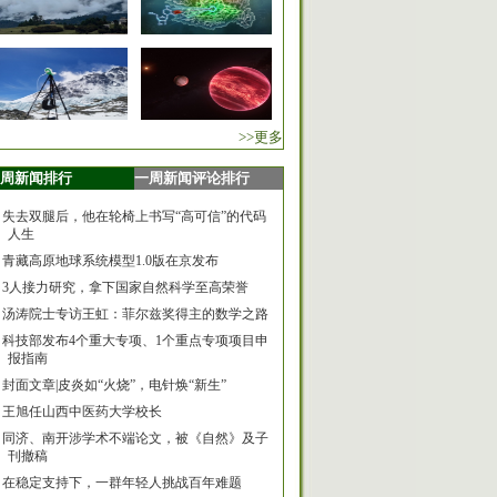
>>更多
周新闻排行
一周新闻评论排行
失去双腿后，他在轮椅上书写“高可信”的代码
人生
青藏高原地球系统模型1.0版在京发布
3人接力研究，拿下国家自然科学至高荣誉
汤涛院士专访王虹：菲尔兹奖得主的数学之路
科技部发布4个重大专项、1个重点专项项目申
报指南
封面文章|皮炎如“火烧”，电针焕“新生”
王旭任山西中医药大学校长
同济、南开涉学术不端论文，被《自然》及子
刊撤稿
在稳定支持下，一群年轻人挑战百年难题