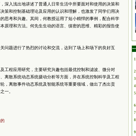
历，深入浅出地讲述了普通人日常生活中所要面对和使用的决策和
对决策和控制基础理论及应用的认识和理解，也激发了同学们用决
题的思考和兴趣。其间，何教授运用了短小精悍的事例，配合科学
基本原理和方法。何先生生动的语言、缜密的思维、精彩的报告使
相关问题进行了热烈的讨论和交流，达到了场上和场下的良好互
一
1
学及工程应用研究，主要研究兴趣包括最优控制和滤波、微分对
2
论、离散系统动态系统摄动分析等方面，并在系统控制科学及工程
3
队轮，离散事件动态系统及智能系统等重要领域，做出了杰出贡
4
者之一。
5
6
7
8
乐的
9