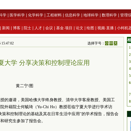
科学
|
医学科学
|
化学科学
|
工程材料
|
信息科学
|
地球科学
|
数理科学
|
管理
|
新闻
|
博客
|
院士
|
人才
|
会议
|
基金·项目
|
论文
|
绘图
|
视频·直播
|
小柯机
相
:47:02
选择字号：
小
中
大
1
2
夏大学 分享决策和控制理论应用
3
4
5
6
黄二宁/图
7
教授的邀请，美国哈佛大学终身教授、清华大学客座教授、美国工
8
外籍院士何毓琦（Yu-Chi Ho）教授莅临宁夏大学进行学术访
决策和控制理论的基础及其在日常生活中应用”的学术报告，报告会
表和研究生参加了报告会。