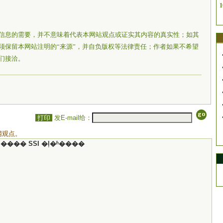
1
信息的需要，并不意味着代表本网站观点或证实其内容的真实性；如其
须保留本网站注明的“来源”，并自负版权等法律责任；作者如果不希望
们接洽。
打印
发E-mail给：
网观点。
���� SSI �ļ�ʱ����