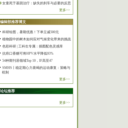
0
女童死于基因治疗：缺失的刹车与必要的反思
更多>>
编辑部推荐博文
科研绘图，暑期优惠！下单立减500元
植物园中的树木如何应对气候变化带来的挑战
色彩科研 | 工科生专属：插图配色灵感库
抗癌口香糖可将HPV水平降低93%
54种期刊居领域Top 10，IF高至47
SMHS丨稳定期心力衰竭的运动康复：策略与
机制
更多>>
论坛推荐
更多>>