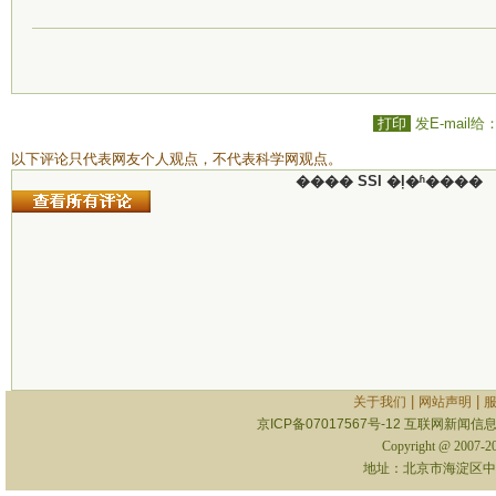
打印
发E-mail给
以下评论只代表网友个人观点，不代表科学网观点。
���� SSI �ļ�ʱ����
|
|
关于我们
网站声明
京ICP备07017567号-12
互联网新闻信息服
Copyright @ 2007-
地址：北京市海淀区中关村