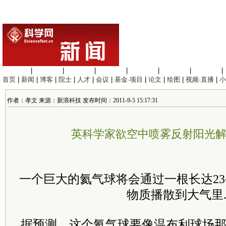
生命科学
|
医学科学
|
化学科学
|
工程材料
|
信息科学
|
地球科学
|
数理科学
|
首页
|
新闻
|
博客
|
院士
|
人才
|
会议
|
基金·项目
|
论文
|
绘图
|
视频·直播
|
小
作者：孝文 来源：新浪科技 发布时间：2011-9-5 15:17:31
英科学家欲空中喷雾反射阳光
一个巨大的氦气球将会通过一根长达2
物质播散到大气里
据预测，这个氦气球要像温布利球场那