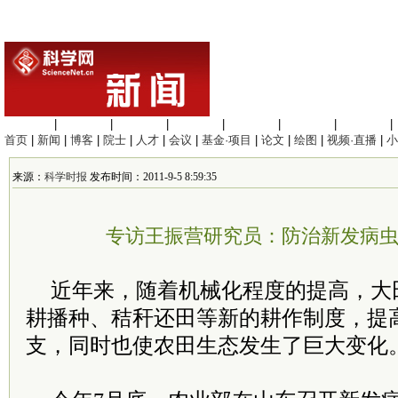
生命科学
|
医学科学
|
化学科学
|
工程材料
|
信息科学
|
地球科学
|
数理科学
|
首页
|
新闻
|
博客
|
院士
|
人才
|
会议
|
基金·项目
|
论文
|
绘图
|
视频·直播
|
小
来源：
科学时报
发布时间：2011-9-5 8:59:35
专访王振营研究员：防治新发病
近年来，随着机械化程度的提高，大
耕播种、秸秆还田等新的耕作制度，提
支，同时也使农田生态发生了巨大变化