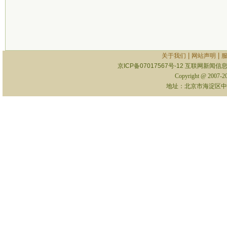
|
|
关于我们
网站声明
京ICP备07017567号-12
互联网新闻信息服
Copyright @ 2007-
地址：北京市海淀区中关村