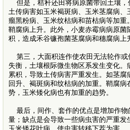
但是，秸秆还田将病原菌带回土壤，
土传病害如玉米褐斑病、玉米茎腐病、
瘤黑粉病、玉米纹枯病和苗枯病等加重
鞘腐病上升。此外，小麦赤霉病病原菌
积，造成禾谷镰孢菌茎腐病和穗腐病上
第三，大面积连作使农田无法轮作或
失衡，土壤根际微生物区系发生变化。
累积，导致土传病害严重发生。如茎腐
回升、褐斑病和纹枯病的加重。鞘腐病
势，玉米矮化病也有加重的趋势。
最后，间作、套作的优点是增加作物
量；缺点是会导致一些病虫害的严重发
玉米矮花叶病，使虫害转移下茬为害。