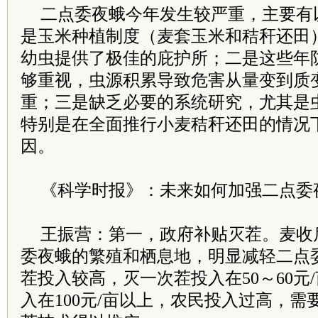
二点委夜蛾今年发生较严重，主要有
是玉米种植制度（麦套玉米和秸秆还田
幼虫提供了极佳的庇护所；二是这些年
够重视，虫源积累导致危害从量变到质
重；三是缺乏必要的系统研究，尤其是
特别是在全面推行小麦秸秆还田的情况
因。
《科学时报》：未来如何加强二点委
王振营：第一，政府补贴灭茬。麦收
委夜蛾的繁殖和栖息地，明显减轻二点
茬投入较高，灭一次茬投入在50～60元
入在100元/亩以上，农民投入过高，