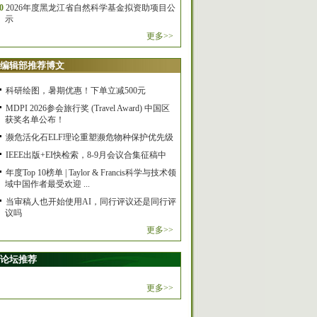
0
2026年度黑龙江省自然科学基金拟资助项目公
示
更多>>
编辑部推荐博文
科研绘图，暑期优惠！下单立减500元
MDPI 2026参会旅行奖 (Travel Award) 中国区
获奖名单公布！
濒危活化石ELF理论重塑濒危物种保护优先级
IEEE出版+EI快检索，8-9月会议合集征稿中
年度Top 10榜单 | Taylor & Francis科学与技术领
域中国作者最受欢迎 ...
当审稿人也开始使用AI，同行评议还是同行评
议吗
更多>>
论坛推荐
更多>>