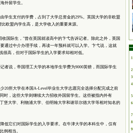
的海外留学生。
由学生支付的学费，占到了大学总资金的29%。英国大学的非欧盟
学费比欧盟内学生高，是大学收入的重要来源。
招收国际生，”曾在英国就读高中的卞弋告诉记者。除此之外，英国
只要通过中介办理手续，再读一年预科就可以入学。卞弋说，这就
一
数线很高，但对于国际学生的入学要求却相对低。
1
记者说，帝国理工大学的本地学生学费为9000英镑，而国际学生
2
3
4
20所大学在本国A-Level毕业生大学志愿完全选择分配完成之前
此同时，这些大学则继续大力招收外国留学生。这些被指内外有
5
爱丁堡大学、利物浦大学、伯明翰大学和谢菲尔德大学等相对知名的
6
7
8
有降低它们对国际学生的入学要求。在牛津大学的本科生中，仅有
9
的比例相当。