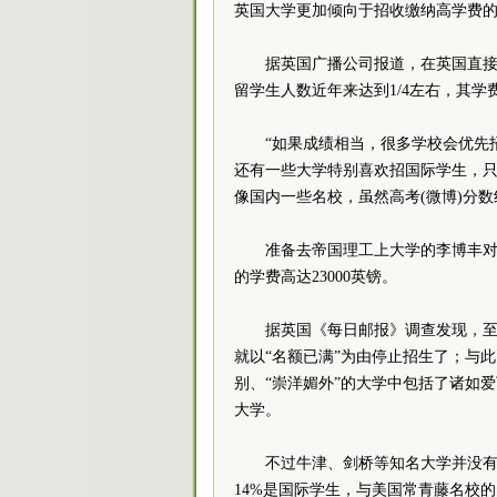
英国大学更加倾向于招收缴纳高学费
据英国广播公司报道，在英国直接
留学生人数近年来达到1/4左右，其
“如果成绩相当，很多学校会优先
还有一些大学特别喜欢招国际学生，
像国内一些名校，虽然高考(微博)分
准备去帝国理工上大学的李博丰对
的学费高达23000英镑。
据英国《每日邮报》调查发现，至少
就以“名额已满”为由停止招生了；与
别、“崇洋媚外”的大学中包括了诸如
大学。
不过牛津、剑桥等知名大学并没
14%是国际学生，与美国常青藤名校