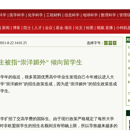
科学
|
医学科学
|
化学科学
|
工程材料
|
信息科学
|
地球科学
|
数理科学
|
管理
|
新闻
|
博客
|
院士
|
人才
|
会议
|
基金·项目
|
论文
|
绘图
|
视频·直播
|
小柯机
相
22 14:01:25
选择字号：
小
中
大
1
2
生被指“崇洋媚外” 倾向留学生
3
4
5
学新学年的临近，很多英国优秀高中毕业生发现自己今年难以进入大
6
学“崇洋媚外”的招生政策造成，因为是“崇洋媚外”的招生政策造成
留学生。
7
8
大学扩招了交高学费的国际生。由于现行政策严格规定了每所大学
而对非欧盟留学生的招生名额则没有明确上限，所以导致越来越多的