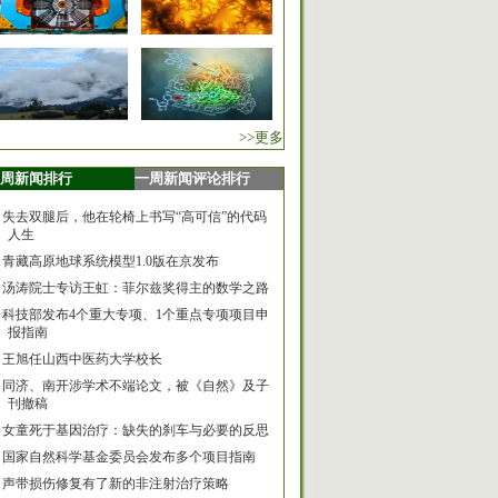
>>更多
周新闻排行
一周新闻评论排行
失去双腿后，他在轮椅上书写“高可信”的代码
人生
青藏高原地球系统模型1.0版在京发布
汤涛院士专访王虹：菲尔兹奖得主的数学之路
科技部发布4个重大专项、1个重点专项项目申
报指南
王旭任山西中医药大学校长
同济、南开涉学术不端论文，被《自然》及子
刊撤稿
女童死于基因治疗：缺失的刹车与必要的反思
国家自然科学基金委员会发布多个项目指南
声带损伤修复有了新的非注射治疗策略