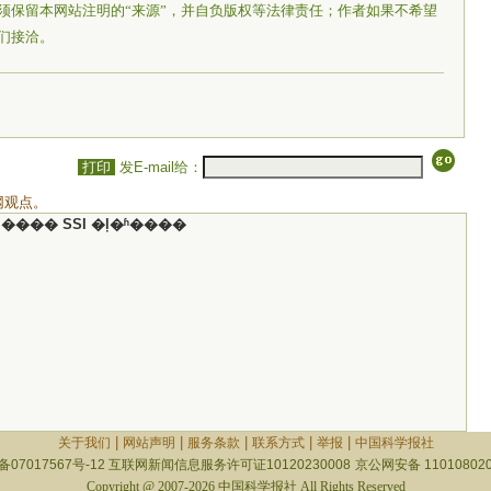
须保留本网站注明的“来源”，并自负版权等法律责任；作者如果不希望
们接洽。
打印
发E-mail给：
网观点。
���� SSI �ļ�ʱ����
|
|
|
|
|
关于我们
网站声明
服务条款
联系方式
举报
中国科学报社
备07017567号-12
互联网新闻信息服务许可证10120230008
京公网安备 110108020
Copyright @ 2007-2026 中国科学报社 All Rights Reserved