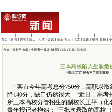
生命科学
|
医学科学
|
化学科学
|
工程材料
|
信息科学
|
地球科学
|
数理科学
|
首页
|
新闻
|
博客
|
院士
|
人才
|
会议
|
基金·项目
|
论文
|
绘图
|
视频·直播
|
小
作者：李剑平 来源：中国青年报 发布时间：2011-8-20 17:16:45
三本高校陷入生源危
“世纪宝宝”拯救不了三本高校
“某市今年高考总分750分，高职录取线
降140分，缺口仍然很大。”近日，高
所三本高校分管招生的副校长王平（化
青年报记者抱怨：“三批次录取的高校