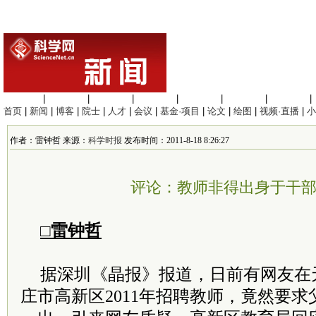
生命科学
|
医学科学
|
化学科学
|
工程材料
|
信息科学
|
地球科学
|
数理科学
|
首页
|
新闻
|
博客
|
院士
|
人才
|
会议
|
基金·项目
|
论文
|
绘图
|
视频·直播
|
小
作者：雷钟哲 来源：
科学时报
发布时间：2011-8-18 8:26:27
评论：教师非得出身于干
□雷钟哲
据深圳《晶报》报道，日前有网友在
庄市高新区2011年招聘教师，竟然要求