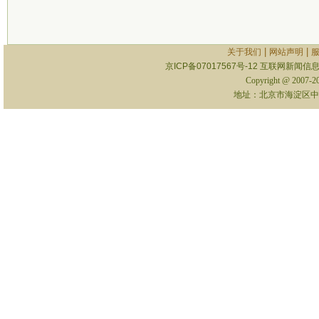
|
|
关于我们
网站声明
京ICP备07017567号-12
互联网新闻信息服
Copyright @ 2007-
地址：北京市海淀区中关村