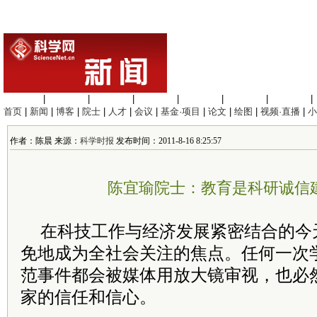
生命科学
|
医学科学
|
化学科学
|
工程材料
|
信息科学
|
地球科学
|
数理科学
|
首页
|
新闻
|
博客
|
院士
|
人才
|
会议
|
基金·项目
|
论文
|
绘图
|
视频·直播
|
小
作者：陈晨 来源：
科学时报
发布时间：2011-8-16 8:25:57
陈宜瑜院士：教育是科研诚信
在科技工作与经济发展紧密结合的今
免地成为全社会关注的焦点。任何一次
范事件都会被媒体用放大镜审视，也必
家的信任和信心。