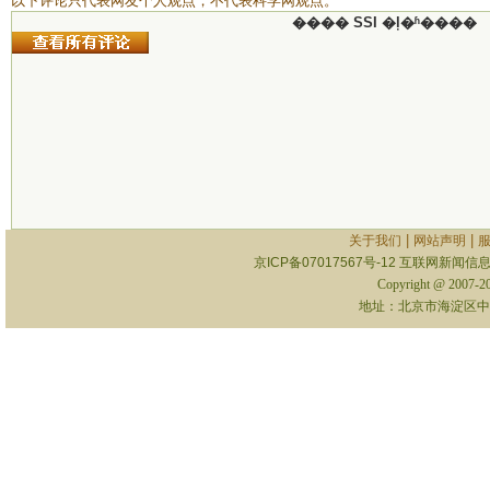
以下评论只代表网友个人观点，不代表科学网观点。
���� SSI �ļ�ʱ����
|
|
关于我们
网站声明
京ICP备07017567号-12
互联网新闻信息服
Copyright @ 2007-
地址：北京市海淀区中关村