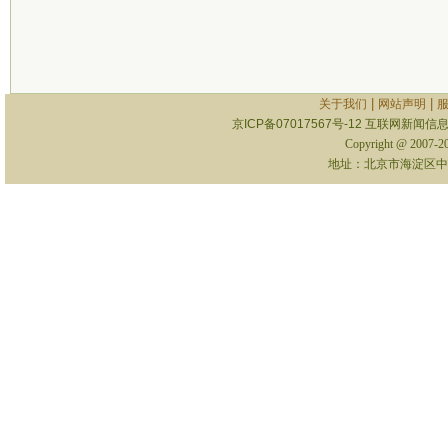
|
|
关于我们
网站声明
京ICP备07017567号-12
互联网新闻信息服
Copyright @ 2007-
地址：北京市海淀区中关村