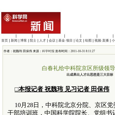
生命科学
|
医学科学
|
化学科学
|
工程材料
|
信息科学
|
地球科学
|
数理科学
|
首页
|
新闻
|
博客
|
院士
|
人才
|
会议
|
基金·项目
|
论文
|
绘图
|
视频·直播
|
小
作者：祝魏玮 田保伟 来源：
科学时报
发布时间：2011-10-31 8:11:27
白春礼给中科院京区所级领
出成果出人才出思想是三大目标
□本报记者 祝魏玮 见习记者 田保伟
10月28日，中科院北京分院、京区
干部培训班，中国科学院院长、党组书