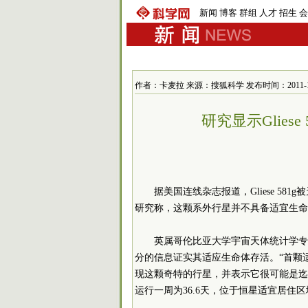
新闻
博客
群组
人才
招生
会
作者：卡麦拉 来源：搜狐科学 发布时间：2011-1-20 
研究显示Glies
据美国连线杂志报道，Gliese 5
研究称，这颗系外行星并不具备适宜生命
英属哥伦比亚大学宇宙天体统计学专
分的信息证实其适应生命体存活。“首颗适
现这颗奇特的行星，并表示它很可能是迄
运行一周为36.6天，位于恒星适宜居住