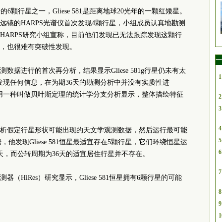
1恒星运行的6颗行星之一，Gliese 581是距离地球20光年的一颗红矮星。
远镜的HARPS光谱仪首次发现4颗行星，小组成员认真地勘测
HARPS研究小组宣称，目前他们发现已无法跟踪发现这颗行
，也很难有突破性发现。
一
据进行的首次再分析，结果显示Gliese 581g行星仍未有太
1
发现任何信息，在为期36天的勘测分析中并没有实质性进
用一种叫做贝叶斯定理的统计学分支分析显示，整体描绘特征
2
3
4
析假定行星形状可能出现的天文学观测数据，然后运行最可能
5
他发现Gliese 581恒星最适宜存在5颗行星，它们环绕恒星运
6
00天，而公转周期为36天的适宜居住行星并不存在。
7
HiRes）研究显示，Gliese 581恒星拥有6颗行星的可能
8
9
1