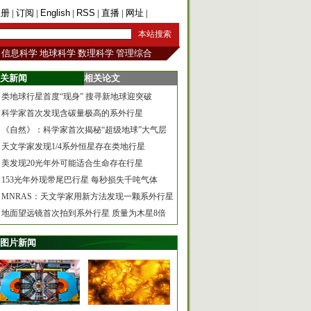
注册
|
订阅
|
English
|
RSS
|
直播
|
网址
|
手机版
信息科学
地球科学
数理科学
管理综合
关新闻
相关论文
类地球行星首度“现身” 搜寻新地球迎突破
科学家首次发现含碳量极高的系外行星
《自然》：科学家首次揭秘“超级地球”大气层
天文学家发现1/4系外恒星存在类地行星
美发现20光年外可能适合生命存在行星
153光年外现带尾巴行星 每秒损失千吨气体
MNRAS：天文学家用新方法发现一颗系外行星
地面望远镜首次拍到系外行星 质量为木星8倍
图片新闻