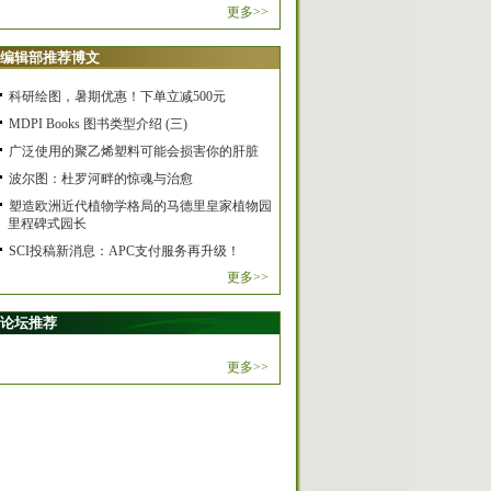
更多>>
编辑部推荐博文
科研绘图，暑期优惠！下单立减500元
MDPI Books 图书类型介绍 (三)
广泛使用的聚乙烯塑料可能会损害你的肝脏
波尔图：杜罗河畔的惊魂与治愈
塑造欧洲近代植物学格局的马德里皇家植物园
里程碑式园长
SCI投稿新消息：APC支付服务再升级！
更多>>
论坛推荐
更多>>