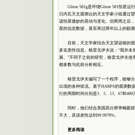
Gliese 581g是环绕Gliese 58
日内瓦天文观测台的天文学家小组通过望
该恒星微妙的晃动与变化。但两周之后，
星的信息数据，甚至再过两年以上的勘测
目前，天文学家结合天文望远镜的观测数
多实质性信息。格雷戈伊夫说：“我并未
展。”不同于之前的研究，格雷戈伊夫使
都多数与此前分析相近。
格雷戈伊夫编写了一个程序，能够分
出现的各种状况。基于HARPS的观测数据，
行的周期时间分别是3、5、13、67和4
同时，他们结合美国高分辨率蝇眼探测器（
不大，其误差性达到99.9978%。
更多阅读