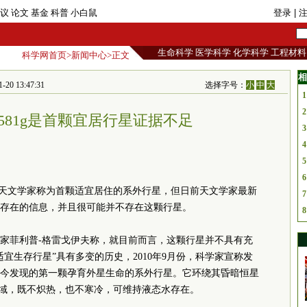
议
论文
基金
科普
小白鼠
登录
| 
生命科学
医学科学
化学科学
工程材料
科学网首页
>
新闻中心
>正文
相
13:47:31
选择字号：
小
中
大
1
2
e 581g是首颗宜居行星证据不足
3
4
5
6
81g被天文学家称为首颗适宜居住的系外行星，但日前天文学家最新
7
存在的信息，并且很可能并不存在这颗行星。
8
家菲利普-格雷戈伊夫称，就目前而言，这颗行星并不具有充
宜生存行星”具有多变的历史，2010年9月份，科学家宣称发
今发现的第一颗孕育外星生命的系外行星。它环绕其昏暗恒星
区域，既不炽热，也不寒冷，可维持液态水存在。