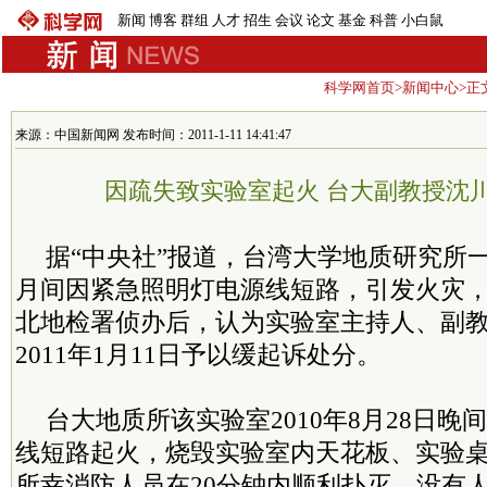
新闻
博客
群组
人才
招生
会议
论文
基金
科普
小白鼠
科学网首页
>
新闻中心
>正
来源：中国新闻网 发布时间：2011-1-11 14:41:47
因疏失致实验室起火 台大副教授沈
据“中央社”报道，台湾大学地质研究所一间
月间因紧急照明灯电源线短路，引发火灾
北地检署侦办后，认为实验室主持人、副
2011年1月11日予以缓起诉处分。
台大地质所该实验室2010年8月28日
线短路起火，烧毁实验室内天花板、实验
所幸消防人员在20分钟内顺利扑灭，没有