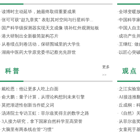
·
读博时主动延毕，她最终取得重要成果
·
全球变暖放
·
张可可获“赵九章奖” 表彰其对空间与行星科学...
·
中国科学
·
国产科学级探测器实现天文成像 填补红外观测短板
·
中国人自主
·
港大研制出全新极简架构芯片
·
成功产生并
·
从卷绩点到卷活动，保研围城里的大学生
·
王继红: 
·
湖南中医药大学原党委书记蔡光先辞世
·
以匠心突
更多
科 普
观 点
>>
·
戴松恩：他让更多人吃上白面
·
之江实验
·
俞大鹏：量子计算，从理论构想到未来引擎
·
AI接连推
·
莫把渐进性创新当作贬义词
·
丘成桐：
·
汤涛院士专访王虹：菲尔兹奖得主的数学之路
·
《自然》关
·
3人接力研究，拿下国家自然科学至高荣誉
·
从菲尔兹
·
大脑里有两条线在管“习惯”
·
女童死于