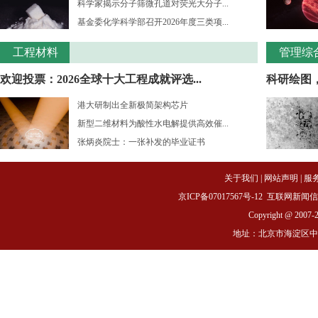
科学家揭示分子筛微孔道对荧光大分子...
基金委化学科学部召开2026年度三类项...
工程材料
管理综
欢迎投票：2026全球十大工程成就评选...
科研绘图
港大研制出全新极简架构芯片
新型二维材料为酸性水电解提供高效催...
张炳炎院士：一张补发的毕业证书
关于我们
|
网站声明
|
服
京ICP备07017567号-12
互联网新闻信息服务
Copyright @ 2007-
地址：北京市海淀区中关村