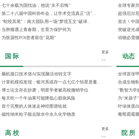
·
七十余载为国找油，他说“永不后悔”
·
全球专家共
·
第二十八届中国科协年会，让学术交流真正“活”...
·
超强厄尔尼
·
“蛇咬其尾”：南大团队用一场“梦境互文”破译...
·
首次！中国
·
当肿瘤遇上青春期，生育力保护何为
·
突破逆光成
·
为医源性POI患者留住“花期”
·
动物必需
更多
国 际
动态
>>
·
脑机接口技术借AI实现脑活动转文字
·
全球首张甲
·
计算机模拟发现：银河系或存一点七亿个恒星质量...
·
合成生物制
·
博士论文存在抄袭，明星学者被高校撤销学位
·
“数智力学
·
每天吃一个牛油果可能降低心脏病风险
·
为“米袋子
·
首个完整的人体迷走神经图谱绘就
·
叶绿体蛋
·
磁性纳米粒子能去除水中永久化学物质
·
葡萄霜霉菌
更多
高 校
院 所
>>