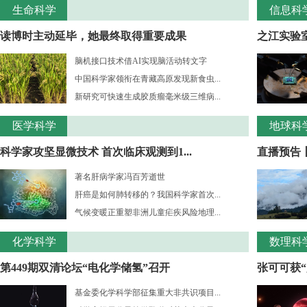
生命科学
信息科
读博时主动延毕，她最终取得重要成果
之江实验室
脑机接口技术借AI实现脑活动转文字
中国科学家领衔在青藏高原发现新食虫...
新研究可快速生成胶质瘤毫米级三维病...
医学科学
地球科
科学家攻坚显微技术 首次临床观测到1...
直播预告
著名肝病学家冯百芳逝世
肝癌是如何肺转移的？我国科学家首次...
气候变暖正重塑非洲儿童疟疾风险地理...
化学科学
数理科
第449期双清论坛“电化学储氢”召开
张可可获“
基金委化学科学部征集重大非共识项目...