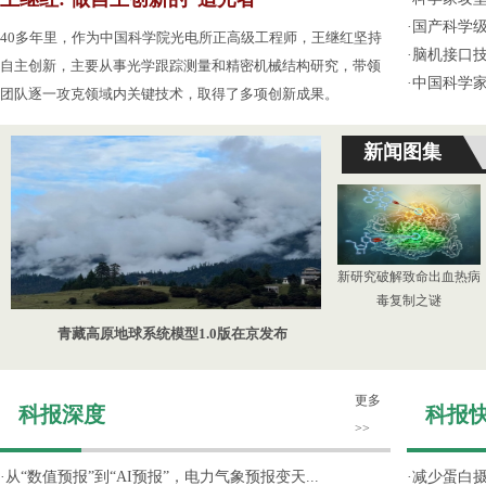
·
国产科学级
40多年里，作为中国科学院光电所正高级工程师，王继红坚持
·
脑机接口技
自主创新，主要从事光学跟踪测量和精密机械结构研究，带领
·
中国科学
团队逐一攻克领域内关键技术，取得了多项创新成果。
新闻图集
新研究破解致命出血热病
毒复制之谜
青藏高原地球系统模型1.0版在京发布
更多
科报深度
科报
>>
·
从“数值预报”到“AI预报”，电力气象预报变天...
·
减少蛋白