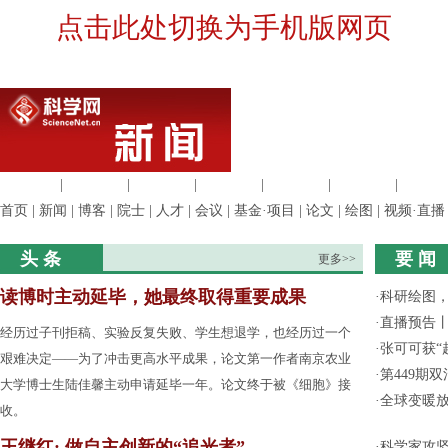
点击此处切换为手机版网页
生命科学
|
医学科学
|
化学科学
|
工程材料
|
信息科学
|
地球科学
|
数理科
首页
|
新闻
|
博客
|
院士
|
人才
|
会议
|
基金·项目
|
论文
|
绘图
|
视频·直播
头 条
要 闻
更多>>
读博时主动延毕，她最终取得重要成果
·
科研绘图，
·
直播预告
经历过子刊拒稿、实验反复失败、学生想退学，也经历过一个
·
张可可获“
艰难决定——为了冲击更高水平成果，论文第一作者南京农业
·
第449期
大学博士生陆佳馨主动申请延毕一年。论文终于被《细胞》接
·
全球变暖放
收。
王继红: 做自主创新的“追光者”
·
科学家攻坚