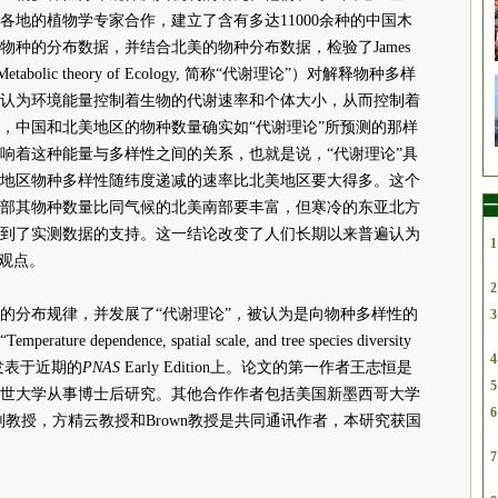
地的植物学专家合作，建立了含有多达11000余种的中国木
种的分布数据，并结合北美的物种分布数据，检验了James
lic theory of Ecology, 简称“代谢理论”）对解释物种多样
认为环境能量控制着生物的代谢速率和个体大小，从而控制着
，中国和北美地区的物种数量确实如“代谢理论”所预测的那样
响着这种能量与多样性之间的关系，也就是说，“代谢理论”具
地区物种多样性随纬度递减的速率比北美地区要大得多。这个
一
部其物种数量比同气候的北美南部要丰富，但寒冷的东亚北方
到了实测数据的支持。这一结论改变了人们长期以来普遍认为
1
的观点。
2
的分布规律，并发展了“代谢理论”，被认为是向物种多样性的
3
endence, spatial scale, and tree species diversity
4
”为题，发表于近期的
PNAS
Early Edition上。论文的第一作者王志恒是
5
世大学从事博士后研究。其他合作作者包括美国新墨西哥大学
6
志尧副教授，方精云教授和Brown教授是共同通讯作者，本研究获国
7