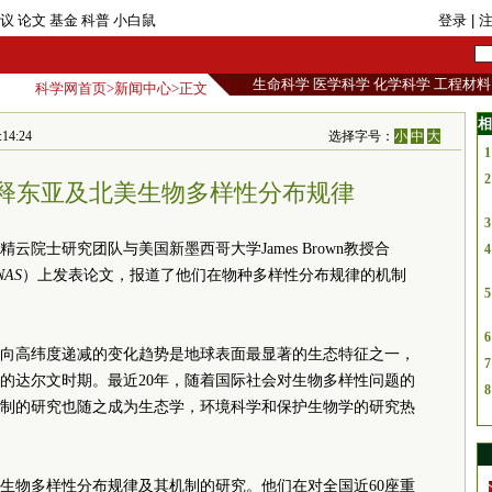
议
论文
基金
科普
小白鼠
登录
| 
生命科学
医学科学
化学科学
工程材料
科学网首页
>
新闻中心
>正文
相
4:24
选择字号：
小
中
大
1
2
阐释东亚及北美生物多样性分布规律
3
院士研究团队与美国新墨西哥大学James Brown教授合
4
NAS
）上发表论文，报道了他们在物种多样性分布规律的机制
5
6
向高纬度递减的变化趋势是地球表面最显著的生态特征之一，
7
纪的达尔文时期。最近20年，随着国际社会对生物多样性问题的
8
制的研究也随之成为生态学，环境科学和保护生物学的研究热
生物多样性分布规律及其机制的研究。他们在对全国近60座重