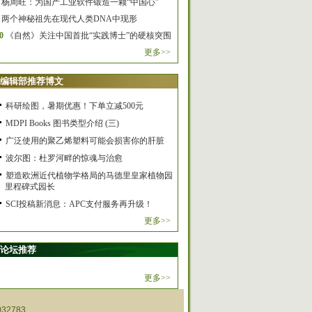
杨周旺：为国产工业软件锻造一颗“中国心”
两个神秘祖先在现代人类DNA中现形
0
《自然》关注中国首批“实践博士”的硬核突围
更多>>
编辑部推荐博文
科研绘图，暑期优惠！下单立减500元
MDPI Books 图书类型介绍 (三)
广泛使用的聚乙烯塑料可能会损害你的肝脏
波尔图：杜罗河畔的惊魂与治愈
塑造欧洲近代植物学格局的马德里皇家植物园
里程碑式园长
SCI投稿新消息：APC支付服务再升级！
更多>>
论坛推荐
更多>>
32783