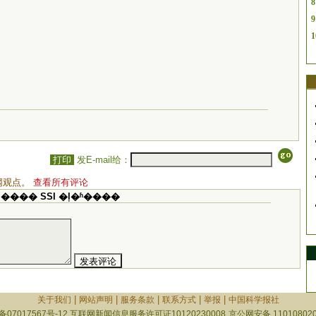
8
9
1
打印
发E-mail给：
网观点。
查看所有评论
���� SSI �ļ�ʱ����
|
|
|
|
|
关于我们
网站声明
服务条款
联系方式
举报
中国科学报社
备07017567号-12
互联网新闻信息服务许可证10120230008
京公网安备 110108020