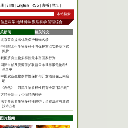
注册
|
订阅
|
English
|
RSS
|
直播
|
网址
|
手机版
信息科学
地球科学
数理科学
管理综合
关新闻
相关论文
北京首次提出优先保护植物名录
中科院水生生物多样性与保护重点实验室正式
揭牌
我国跻身生物多样性最丰富国家行列
国际自然及资源保护联盟公布世界濒危物种红
色名单
中国农业生物多样性保护与开发项目在云南启
动
《自然》：河流生物多样性拥有全新“指示剂”
方精云院士：少而精的科研
法学专家看生物多样性保护：当资源占有遭遇
技术占有
图片新闻