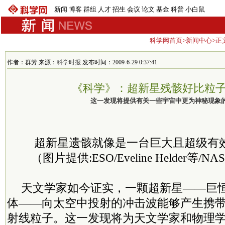
新闻
博客
群组
人才
招生
会议
论文
基金
科普
小白鼠
科学网首页
>
新闻中心
>正
作者：群芳 来源：
科学时报
发布时间：2009-6-29 0:37:41
《科学》：超新星残骸好比粒
这一发现将提供有关一些宇宙中更为神秘现象
超新星遗骸就像是一台巨大且超级有
（图片提供:ESO/Eveline Helder等/NAS
天文学家如今证实，一颗超新星——巨
体——向太空中投射的冲击波能够产生携
射线粒子。这一发现将为天文学家和物理