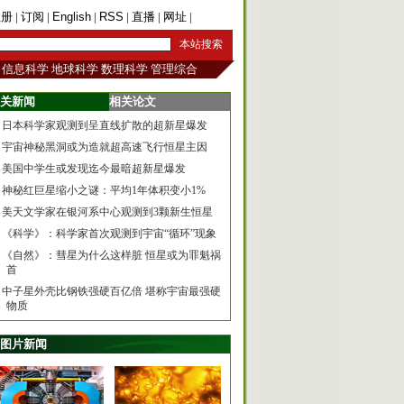
注册
|
订阅
|
English
|
RSS
|
直播
|
网址
|
手机版
信息科学
地球科学
数理科学
管理综合
关新闻
相关论文
日本科学家观测到呈直线扩散的超新星爆发
宇宙神秘黑洞或为造就超高速飞行恒星主因
美国中学生或发现迄今最暗超新星爆发
神秘红巨星缩小之谜：平均1年体积变小1%
美天文学家在银河系中心观测到3颗新生恒星
《科学》：科学家首次观测到宇宙“循环”现象
《自然》：彗星为什么这样脏 恒星或为罪魁祸
首
中子星外壳比钢铁强硬百亿倍 堪称宇宙最强硬
物质
图片新闻