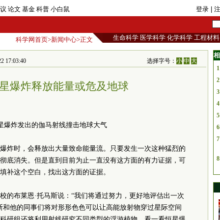
议
论文
基金
科普
小白鼠
登录
| 
生命科学
医学科学
化学科学
工程材料
科学网首页
>
新闻中心
>正文
相
7:03:40
选择字号：
小
中
大
1
2
星爆炸释放能量或危及地球
3
4
5
星爆炸发出的伽马射线撞击地球大气
6
7
爆炸时，会释放出大量致命能量流。只要发生一次这种猛烈的
8
彻底消失。但是直到目前为止一直没有这方面的有力证据，可
填补这个空白，找出这方面的证据。
校的布莱恩·托马斯说：“我们将通过努力，更好地评估出一次
斯和他的同事们将对形形色色可以让高能放射物穿过星际空间
科研组还将利用射线研究不同类型的浮游植物，看一看恒星爆