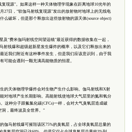
线复现源”。如果这样一种天体物理学现象在距离地球10光年的
2月27日，“软伽马射线复现源”发出的放射物对地球上的无线电
坏，但是那个释放出这些放射物的源天体(source object)
卫星及“费米伽玛射线空间望远镜”最近获得的数据收集在一起，
伽马射线爆和超级超新星发生爆炸的概率，以及它们释放出来的
最近我们附近有这种事件发生，但是我们应该意识到，由于我
有可能会遇到一颗充满高能物质的恒星。
生的天体物理学爆炸会对生物产生什么影响。伽马射线和X射
能对地球产生长期影响。高能射线使地球大气层里的氮和氧分
。这种分子跟氟氯化碳(CFCs)一样，会对大气臭氧层造成破
空洞，最终波及全世界。”
的伽马射线爆可摧毁该区75%的臭氧层，占全球臭氧层总量的
旋的臭氧层空洞已达60%，但是它仅占全球臭氧层总量的3%到