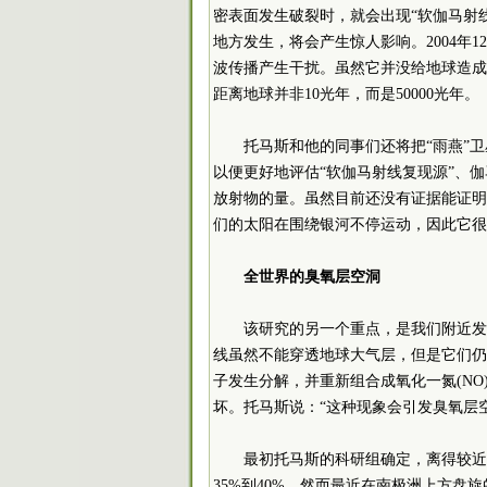
密表面发生破裂时，就会出现“软伽马射
地方发生，将会产生惊人影响。2004年1
波传播产生干扰。虽然它并没给地球造成什么破
距离地球并非10光年，而是50000光年。
托马斯和他的同事们还将把“雨燕”
以便更好地评估“软伽马射线复现源”、
放射物的量。虽然目前还没有证据能证明
们的太阳在围绕银河不停运动，因此它很
全世界的臭氧层空洞
该研究的另一个重点，是我们附近发
线虽然不能穿透地球大气层，但是它们仍
子发生分解，并重新组合成氧化一氮(NO)
坏。托马斯说：“这种现象会引发臭氧层
最初托马斯的科研组确定，离得较近
35%到40%。然而最近在南极洲上方盘