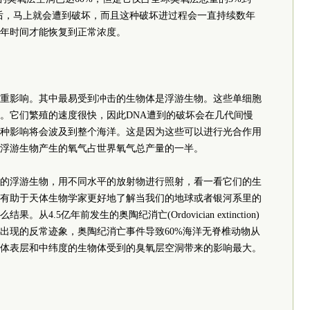
后，马上就会遭到破坏，而且这种破坏进过程会一直持续数年
多年时间才能恢复到正常浓度。
重影响。其中最易受到冲击的生物体是浮游生物。这些单细胞
。它们繁殖的速度很快，因此DNA遭到的破坏会在几代间慢
种影响将会波及到整个海洋。这是因为这些可以进行光合作用
浮游生物产生的氧气占世界氧气总产量的一半。
的浮游生物，用不同水平的放射物进行照射，看一看它们的生
有助于天体生物学家更好地了解当我们的地球或者银河系里的
.5亿年前发生的奥陶纪消亡(Ordovician extinction)
出现的反常迹象，奥陶纪消亡事件导致60%海洋无脊椎动物从
体表层和中纬度的生物体受到的臭氧层空洞带来的影响最大。