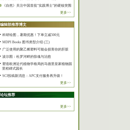
0
《自然》关注中国首批“实践博士”的硬核突围
更多>>
编辑部推荐博文
科研绘图，暑期优惠！下单立减500元
MDPI Books 图书类型介绍 (三)
广泛使用的聚乙烯塑料可能会损害你的肝脏
波尔图：杜罗河畔的惊魂与治愈
塑造欧洲近代植物学格局的马德里皇家植物园
里程碑式园长
SCI投稿新消息：APC支付服务再升级！
更多>>
论坛推荐
更多>>