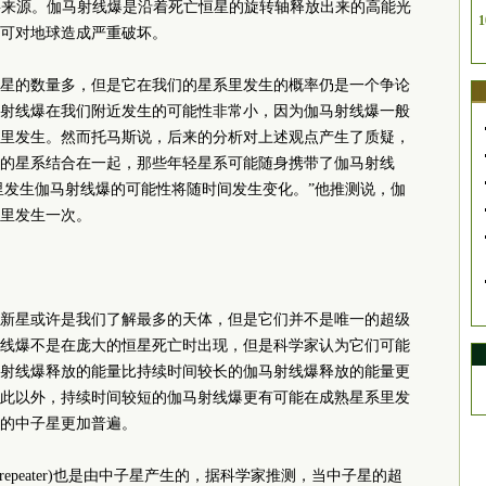
主要来源。伽马射线爆是沿着死亡恒星的旋转轴释放出来的高能光
1
，可对地球造成严重破坏。
星的数量多，但是它在我们的星系里发生的概率仍是一个争论
射线爆在我们附近发生的可能性非常小，因为伽马射线爆一般
里发生。然而托马斯说，后来的分析对上述观点产生了质疑，
的星系结合在一起，那些年轻星系可能随身携带了伽马射线
系里发生伽马射线爆的可能性将随时间发生变化。”他推测说，伽
系里发生一次。
新星或许是我们了解最多的天体，但是它们并不是唯一的超级
线爆不是在庞大的恒星死亡时出现，但是科学家认为它们可能
射线爆释放的能量比持续时间较长的伽马射线爆释放的能量更
此以外，持续时间较短的伽马射线爆更有可能在成熟星系里发
的中子星更加普遍。
-ray repeater)也是由中子星产生的，据科学家推测，当中子星的超