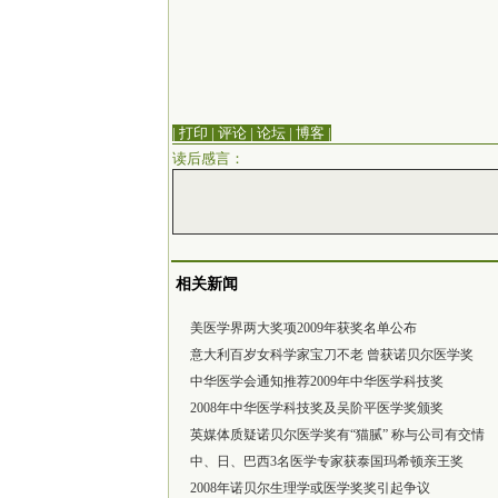
| 打印
|
评论
|
论坛
|
博客
|
读后感言：
相关新闻
美医学界两大奖项2009年获奖名单公布
意大利百岁女科学家宝刀不老 曾获诺贝尔医学奖
中华医学会通知推荐2009年中华医学科技奖
2008年中华医学科技奖及吴阶平医学奖颁奖
英媒体质疑诺贝尔医学奖有“猫腻” 称与公司有交情
中、日、巴西3名医学专家获泰国玛希顿亲王奖
2008年诺贝尔生理学或医学奖奖引起争议