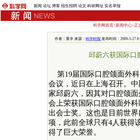
新闻
论坛
博客
招生招聘
论文
科研网址
实名举报
科学网首页
>
新闻中心
>正
作者：黄辛 来源：
科学时报
发布时间：2009-5-27 8:4
邱蔚六获国际口
第19届国际口腔颌面外
会议，近日在上海召开。中
家邱蔚六，因其对口腔颌面
会上荣获国际口腔颌面外科
出会士奖。这也是目前世界
项，此前全球只有4人获得
得了巨大荣誉。