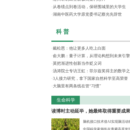
·
从卷绩点到卷活动，保研围城里的大学生
·
湖南中医药大学原党委书记蔡光先辞世
科 普
·
戴松恩：他让更多人吃上白面
·
俞大鹏：量子计算，从理论构想到未来引擎
·
莫把渐进性创新当作贬义词
·
汤涛院士专访王虹：菲尔兹奖得主的数学之
·
3人接力研究，拿下国家自然科学至高荣誉
·
大脑里有两条线在管“习惯”
生命科学
读博时主动延毕，她最终取得重要成
脑机接口技术借AI实现脑活动
中国科学家领衔在青藏高原发现新