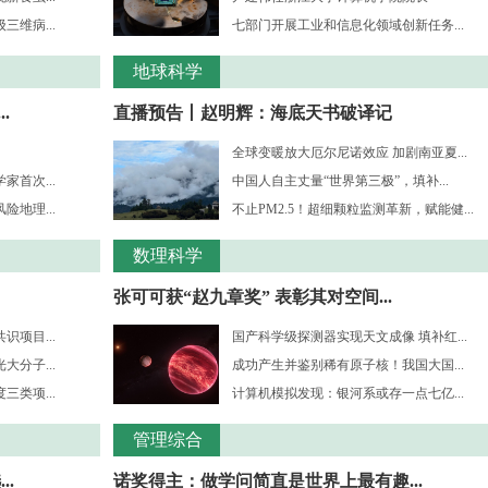
维病...
七部门开展工业和信息化领域创新任务...
地球科学
.
直播预告丨赵明辉：海底天书破译记
全球变暖放大厄尔尼诺效应 加剧南亚夏...
首次...
中国人自主丈量“世界第三极”，填补...
地理...
不止PM2.5！超细颗粒监测革新，赋能健...
数理科学
张可可获“赵九章奖” 表彰其对空间...
项目...
国产科学级探测器实现天文成像 填补红...
分子...
成功产生并鉴别稀有原子核！我国大国...
三类项...
计算机模拟发现：银河系或存一点七亿...
管理综合
..
诺奖得主：做学问简直是世界上最有趣...