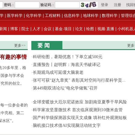
学
|
医学科学
|
化学科学
|
工程材料
|
信息科学
|
地球科学
|
数理科学
|
管理综
新闻
|
博客
|
院士
|
人才
|
会议
|
基金·项目
|
论文
|
绘图
|
视频·直播
|
小柯机器
要 闻
更多>>
更多
有趣的事情
·
科研绘图，暑期优惠！下单立减500元
·
直播预告丨赵明辉：海底天书破译记
去20多年里，格
·
长期观鸟或可延缓大脑衰老
中国参与学术会
·
张可可获“赵九章奖” 表彰其对空间与行星科学贡...
研究所的创立。
·
第449期双清论坛“电化学储氢”召开
·
全球变暖放大厄尔尼诺效应 加剧南亚夏季干旱风险
给每一位参会者的
·
科学家攻坚显微技术 首次临床观测到10微米血管
集中亮相。第二
·
国产科学级探测器实现天文成像 填补红外观测短板
深水区”。
·
脑机接口技术借AI实现脑活动转文字