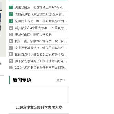
1
失去双腿后，他在轮椅上书写“高可...
2
青藏高原地球系统模型1.0版在京发...
3
汤涛院士专访王虹：菲尔兹奖得主的...
4
科技部发布4个重大专项、1个重点专...
5
王旭任山西中医药大学校长
数
6
同济、南开涉学术不端论文，被《自...
7
女童死于基因治疗：缺失的刹车与必...
8
国家自然科学基金委员会发布多个项...
9
声带损伤修复有了新的非注射治疗策...
多
10
2026年度黑龙江省自然科学基金拟资...
新闻专题
更多>>
2026京津冀公民科学素质大赛