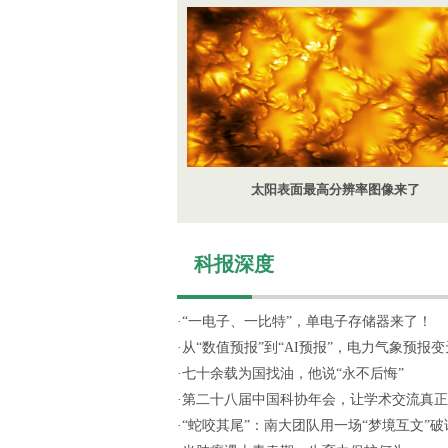
太阳表面最高分辨率图像来了
科报深度
·
“一电子、一比特”，单电子存储器来了！
·
从“数值预报”到“AI预报”，电力气象预报变天
·
七十余载为国找油，他说“永不后悔”
·
第二十八届中国科协年会，让学术交流真正“活
·
“蛇咬其尾”：南大团队用一场“梦境互文”破译.