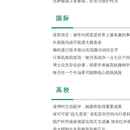
·
当肿瘤遇上青春期，生育力保护何为
国 际
·
诺奖得主：做学问简直是世界上最有趣的事
·
长期观鸟或可延缓大脑衰老
·
脑机接口技术借AI实现脑活动转文字
·
计算机模拟发现：银河系或存一点七亿个恒星
·
博士论文存在抄袭，明星学者被高校撤销学
·
每天吃一个牛油果可能降低心脏病风险
高 校
·
读博时主动延毕，她最终取得重要成果
·
张可可获“赵九章奖” 表彰其对空间与行星科学
·
国产科学级探测器实现天文成像 填补红外
·
港大研制出全新极简架构芯片