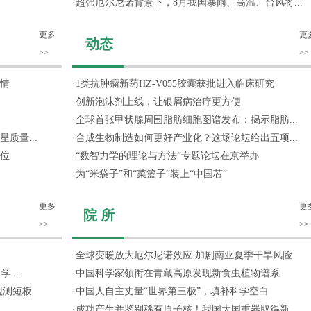
·
超强厄尔尼诺背景下，8月我国暴雨、高温、台风将...
更多
更
动态
>>
>>
情
·
1类抗肿瘤新药HZ-V055胶囊获批进入临床研究
·
创新泡沫剂上线，让银屑病治疗更方便
·
全球首张甲状腺周围脂肪细胞图谱发布：揭示脂肪...
质量...
·
合成生物制造如何更好产业化？这场论坛给出五项...
位
·
“数智力学的理论与方法”专题论坛在京举办
·
为“米袋子”和“菜篮子”装上“中国芯”
更多
更
院 所
>>
>>
·
全球变暖放大厄尔尼诺效应 加剧南亚夏季干旱风险
...
·
中国科学家领衔在青藏高原发现新食虫植物谱系
观测短板
·
中国人自主丈量“世界第三极”，填补科学空白
·
成功产生并鉴别稀有原子核！我国大国重器取得新...