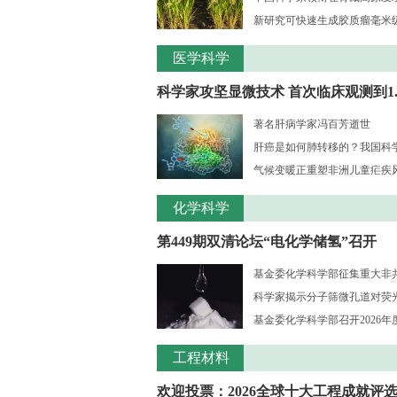
新研究可快速生成胶质瘤毫米级三
医学科学
科学家攻坚显微技术 首次临床观测到1..
著名肝病学家冯百芳逝世
肝癌是如何肺转移的？我国科学家
气候变暖正重塑非洲儿童疟疾风险
化学科学
第449期双清论坛“电化学储氢”召开
基金委化学科学部征集重大非共识
科学家揭示分子筛微孔道对荧光大
基金委化学科学部召开2026年度
工程材料
欢迎投票：2026全球十大工程成就评选.