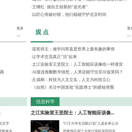
·
王继红: 做自主创新的“追光者”
·
以匠心突破封锁，他们稳稳守护北京时间
更多
更
观 点
>>
>>
·
诺奖得主：做学问简直是世界上最有趣的事情
·
让学术交流真正“活”起来
·
之江实验室王坚院士：人工智能应该像纸一样便宜
路
·
AI接连推翻数学猜想，人类还能守住菲尔兹奖吗？
·
丘成桐：科技为人文立实，人文为科技立心
·
《自然》关注中国首批“实践博士”的硬核突围
信息科学
果
之江实验室王坚院士：人工智能应该像...
转文字
“CCF大学生启航计划”入选名单公示
食虫...
尹建伟任浙江大学计算机学院院长