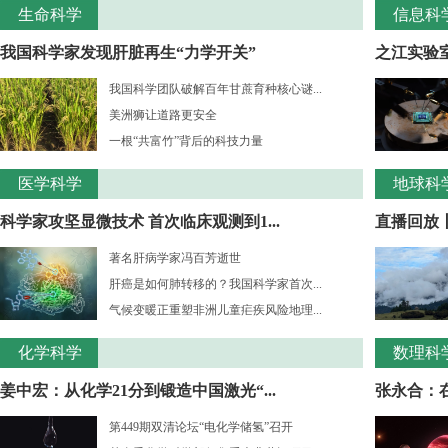
生命科学
信息科
我国科学家发现肝脏再生“力学开关”
之江实验室
我国科学团队破解百年甘蔗育种核心谜...
美洲狮让道路更安全
一根“共富竹”背后的科技力量
医学科学
地球科
科学家攻坚显微技术 首次临床观测到1...
直播回放
著名肝病学家冯百芳逝世
肝癌是如何肺转移的？我国科学家首次...
气候变暖正重塑非洲儿童疟疾风险地理...
化学科学
数理科
姜中宏：从化学21分到锻造中国激光“...
张永合：在
第449期双清论坛“电化学储氢”召开