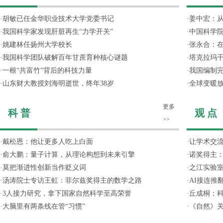
·
胡敏已任金华职业技术大学党委书记
·
姜中宏：从
·
我国科学家发现肝脏再生“力学开关”
·
中国科学院
·
姚建林任扬州大学校长
·
张永合：在
·
我国科学团队破解百年甘蔗育种核心谜题
·
塔克拉玛
·
一根“共富竹”背后的科技力量
·
我国编制完
·
山东财大教授刘海明逝世，终年38岁
·
全球变暖放
更多
科 普
观 点
>>
·
戴松恩：他让更多人吃上白面
·
让学术交流
·
俞大鹏：量子计算，从理论构想到未来引擎
·
诺奖得主
·
莫把渐进性创新当作贬义词
·
之江实验
·
汤涛院士专访王虹：菲尔兹奖得主的数学之路
·
AI接连推
·
3人接力研究，拿下国家自然科学至高荣誉
·
丘成桐：
·
大脑里有两条线在管“习惯”
·
《自然》关