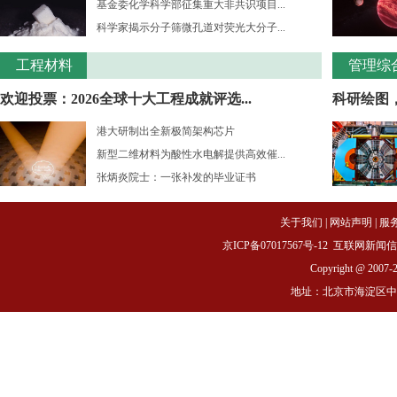
基金委化学科学部征集重大非共识项目...
科学家揭示分子筛微孔道对荧光大分子...
工程材料
管理综
欢迎投票：2026全球十大工程成就评选...
科研绘图
港大研制出全新极简架构芯片
新型二维材料为酸性水电解提供高效催...
张炳炎院士：一张补发的毕业证书
关于我们
|
网站声明
|
服
京ICP备07017567号-12
互联网新闻信息服务
Copyright @ 2007-
地址：北京市海淀区中关村