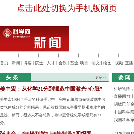
点击此处切换为手机版网页
生命科学
|
医学科学
|
化学科学
|
工程材料
|
信息科学
|
地球科学
|
数理科
首页
|
新闻
|
博客
|
院士
|
人才
|
会议
|
基金·项目
|
论文
|
绘图
|
视频·直播
头 条
要 闻
更多>>
姜中宏：从化学21分到锻造中国激光“心脏”
·
科研绘图，
·
直播回放
姜中宏1964年手写的科研手记中，完整记录着激光钕玻璃中各
·
胡敏已任
类气体成分的分析结果，见证着我国激光事业早期艰难攻坚的
·
中国科学
足迹。然而，很多人不会想到，姜中宏曾经化学成绩只有21
·
我国科学家
分。
张永合：在“慢科学”与“快制造”间织网
·
2026年