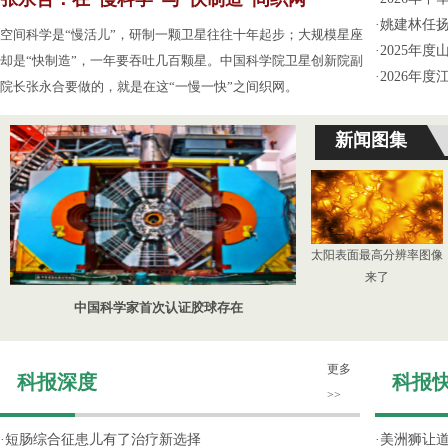
·
姚建林任
空间科学是“慢活儿”，研制一颗卫星往往十年起步；大规模星座
·
2025年
却是“快制造”，一年要吞吐几百颗星。中国科学院卫星创新院副
·
2026年
院长张永合要做的，就是在这“一慢一快”之间织网。
新闻图集
太阳表面最高分辨率图像
来了
中国科学家首次认证胶球存在
更多
科报深度
科报
>>
·
短肠综合征患儿有了治疗新选择
·
美洲狮让