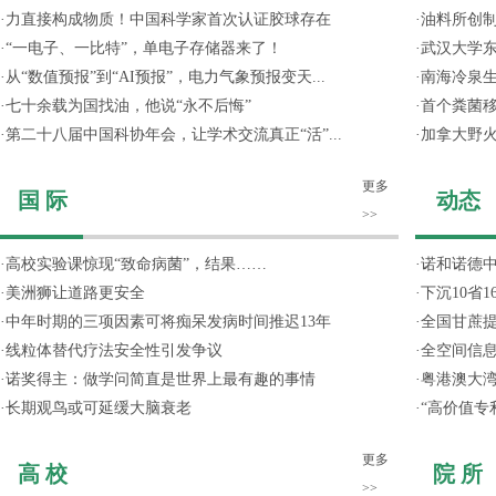
·
力直接构成物质！中国科学家首次认证胶球存在
·
油料所创
·
“一电子、一比特”，单电子存储器来了！
·
武汉大学东
·
从“数值预报”到“AI预报”，电力气象预报变天...
·
南海冷泉
·
七十余载为国找油，他说“永不后悔”
·
首个粪菌
·
第二十八届中国科协年会，让学术交流真正“活”...
·
加拿大野
更多
国 际
动态
>>
·
高校实验课惊现“致命病菌”，结果……
·
诺和诺德
·
美洲狮让道路更安全
·
下沉10省
·
中年时期的三项因素可将痴呆发病时间推迟13年
·
全国甘蔗
·
线粒体替代疗法安全性引发争议
·
全空间信
·
诺奖得主：做学问简直是世界上最有趣的事情
·
粤港澳大
·
长期观鸟或可延缓大脑衰老
·
“高价值专
更多
高 校
院 所
>>