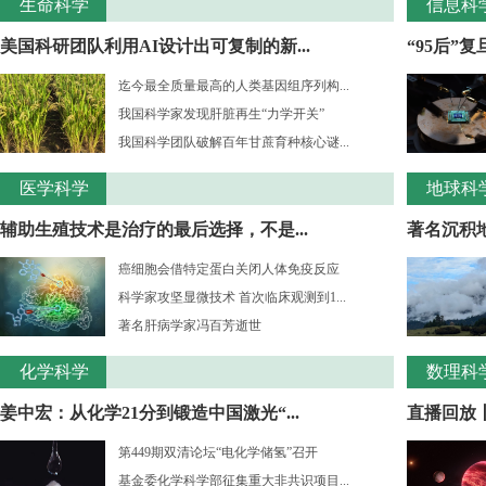
生命科学
信息科
美国科研团队利用AI设计出可复制的新...
“95后”
迄今最全质量最高的人类基因组序列构...
我国科学家发现肝脏再生“力学开关”
我国科学团队破解百年甘蔗育种核心谜...
医学科学
地球科
辅助生殖技术是治疗的最后选择，不是...
著名沉积
癌细胞会借特定蛋白关闭人体免疫反应
科学家攻坚显微技术 首次临床观测到1...
著名肝病学家冯百芳逝世
化学科学
数理科
姜中宏：从化学21分到锻造中国激光“...
直播回放丨
第449期双清论坛“电化学储氢”召开
基金委化学科学部征集重大非共识项目...