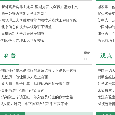
·
新科高斯奖得主尤里·涅斯捷罗夫全职加盟港中文
·
谢家麟：他
·
施一公寄语西湖大学本科新生
·
聚焦气候变
·
东华理工大学成立核能与核技术卓越工程师学院
·
姜中宏：从
·
北京信息科技大学领导班子调整
·
中国科学院
·
重庆医科大学领导班子调整
·
张永合：在
·
刘巍任大连理工大学副校长
·
塔克拉玛
更多
科 普
观 点
>>
·
辅助生殖技术是治疗的最后选择，不是第一选择
·
中国开源大
·
戴松恩：他让更多人吃上白面
·
辅助生殖
·
俞大鹏：量子计算，从理论构想到未来引擎
·
让学术交流
·
莫把渐进性创新当作贬义词
·
诺奖得主
·
汤涛院士专访王虹：菲尔兹奖得主的数学之路
·
之江实验
·
3人接力研究，拿下国家自然科学至高荣誉
·
AI接连推