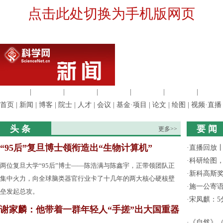
点击此处切换为手机版网页
生命科学
|
医学科学
|
化学科学
|
工程材料
|
信息科学
|
地球科学
|
数理科
首页
|
新闻
|
博客
|
院士
|
人才
|
会议
|
基金·项目
|
论文
|
绘图
|
视频·直播
头 条
要 闻
更多>>
“95后”复旦博士领衔造出“生物计算机”
·
直播回放
·
科研绘图，
两位复旦大学“95后”博士——陈浩满与陈鑫宇，正带领团队正
·
新科高斯奖
集中火力，向全球脑类器官行业卡了十几年的两大核心硬核壁
·
施一公寄
垒发起总攻。
·
宋凤麒：
谢家麟：他带着一群年轻人“手搓”出大国重器
·
《自然》（