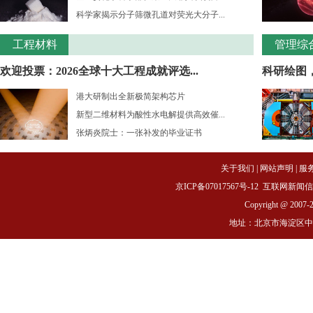
科学家揭示分子筛微孔道对荧光大分子...
工程材料
管理综
欢迎投票：2026全球十大工程成就评选...
科研绘图
港大研制出全新极简架构芯片
新型二维材料为酸性水电解提供高效催...
张炳炎院士：一张补发的毕业证书
关于我们
|
网站声明
|
服
京ICP备07017567号-12
互联网新闻信息服务
Copyright @ 2007-
地址：北京市海淀区中关村