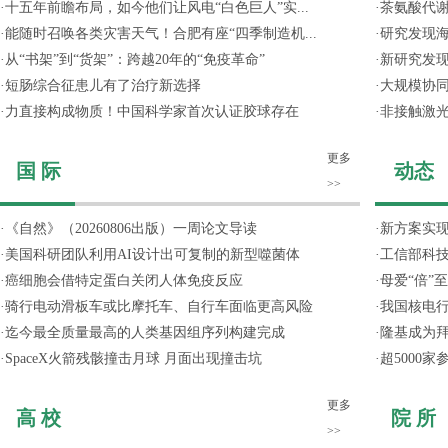
·
十五年前瞻布局，如今他们让风电“白色巨人”实...
·
茶氨酸代
·
能随时召唤各类灾害天气！合肥有座“四季制造机...
·
研究发现
·
从“书架”到“货架”：跨越20年的“免疫革命”
·
新研究发现
·
短肠综合征患儿有了治疗新选择
·
大规模协同
·
力直接构成物质！中国科学家首次认证胶球存在
·
非接触激光
更多
国 际
动态
>>
·
《自然》（20260806出版）一周论文导读
·
新方案实
·
美国科研团队利用AI设计出可复制的新型噬菌体
·
工信部科技
·
癌细胞会借特定蛋白关闭人体免疫反应
·
母爱“倍”
·
骑行电动滑板车或比摩托车、自行车面临更高风险
·
我国核电行
·
迄今最全质量最高的人类基因组序列构建完成
·
隆基成为
·
SpaceX火箭残骸撞击月球 月面出现撞击坑
·
超5000
更多
高 校
院 所
>>