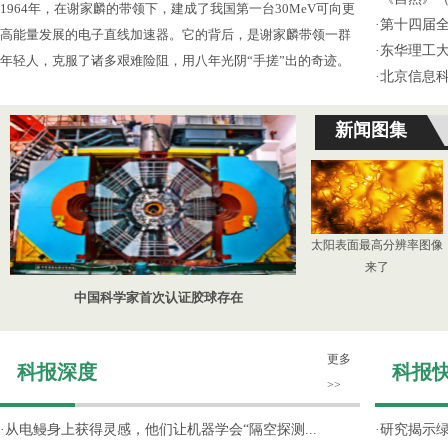
1964年，在谢家麟的带领下，建成了我国第一台30MeV可向更
·
第十四届
高能量发展的电子直线加速器。它的背后，是谢家麟带领一群
·
东华理工
年轻人，克服了诸多艰难险阻，用八年光阴“手搓”出的奇迹。
·
北京信息
新闻图集
太阳表面最高分辨率图像
来了
中国科学家首次认证胶球存在
更多
科报深度
科报
>>
·
从电鳗身上获得灵感，他们让机器学会“隔空探测...
·
研究揭示