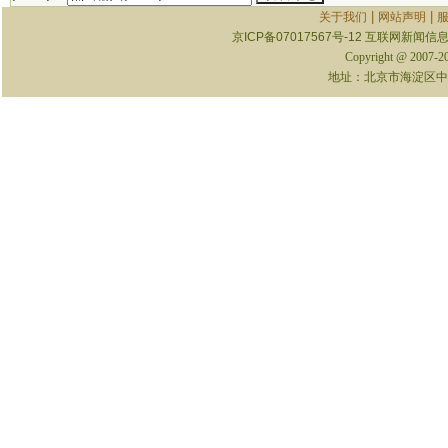
|
|
关于我们
网站声明
京ICP备07017567号-12
互联网新闻信息服
Copyright @ 2007-
地址：北京市海淀区中关村