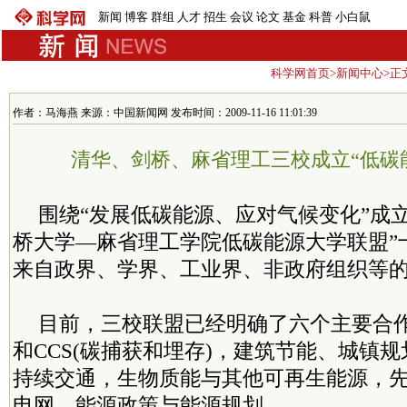
新闻
博客
群组
人才
招生
会议
论文
基金
科普
小白鼠
科学网首页
>
新闻中心
>正
作者：马海燕 来源：中国新闻网 发布时间：2009-11-16 11:01:39
清华、剑桥、麻省理工三校成立“低碳
围绕“发展低碳能源、应对气候变化”成
桥大学—麻省理工学院低碳能源大学联盟”
来自政界、学界、工业界、非政府组织等
目前，三校联盟已经明确了六个主要合
和CCS(碳捕获和埋存)，建筑节能、城镇
持续交通，生物质能与其他可再生能源，
电网，能源政策与能源规划。