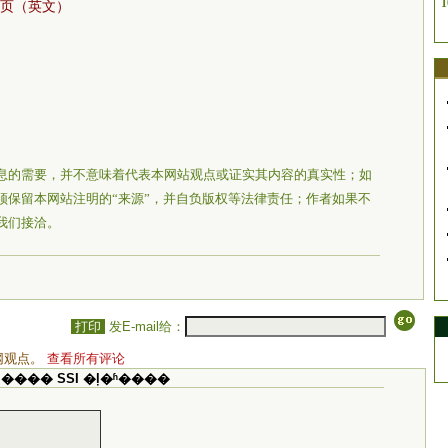
1
主页（英文）
息的需要，并不意味着代表本网站观点或证实其内容的真实性；如
须保留本网站注明的“来源”，并自负版权等法律责任；作者如果不
我们接洽。
打印
发E-mail给：
网观点。
查看所有评论
���� SSI �ļ�ʱ����