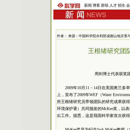
新闻
博客
群组
人才
招生
会
作者： 来源：中国科学院水利部成都山地灾害与环境研究所
王根绪研究团队
周剑博士代表获奖团队接受W
2009年10月11－14日在美国奥兰
上，宣布了2009年WEF（Water Envir
所王根绪研究员带领团队的研究成果获得国际WEF和U.
环境保护署）共同颁发的McKee奖，以
出工作。据悉，这是我国科学家首次获得
McKee奖是为纪念Jack McKee