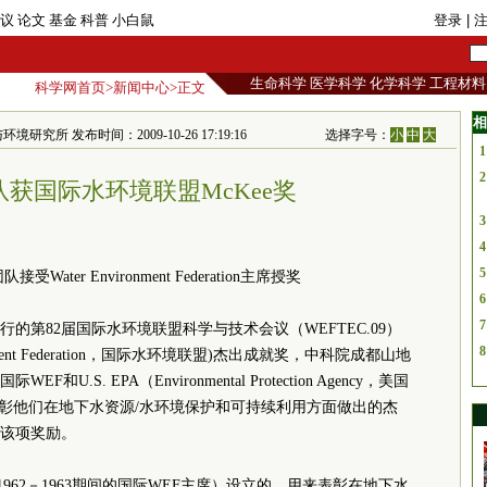
议
论文
基金
科普
小白鼠
登录
| 
生命科学
医学科学
化学科学
工程材料
科学网首页
>
新闻中心
>正文
相
 发布时间：2009-10-26 17:19:16
选择字号：
小
中
大
1
2
获国际水环境联盟McKee奖
3
4
5
ater Environment Federation主席授奖
6
7
多举行的第82届国际水环境联盟科学与技术会议（WEFTEC.09）
8
onment Federation，国际水环境联盟)杰出成就奖，中科院成都山地
S. EPA（Environmental Protection Agency，美国
表彰他们在地下水资源/水环境保护和可持续利用方面做出的杰
该项奖励。
教授（1962－1963期间的国际WEF主席）设立的，用来表彰在地下水