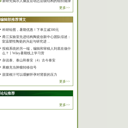
0
新研究揭示人脑皮层动态层级结构的组织规律
更多>>
编辑部推荐博文
科研绘图，暑期优惠！下单立减500元
甬江实验室先进结构陶瓷创新中心团队综述：
室温塑性陶瓷的兴起与研究进 ...
投稿系统的另一端，编辑和审稿人到底在做什
么？丨Wiley暑期线上学习营
杂说泰、泰山和泰安（4）古今泰安
果糖充当肿瘤转移信号
甜菜根汁可以缓解怀孕对肾脏的压力
更多>>
论坛推荐
更多>>