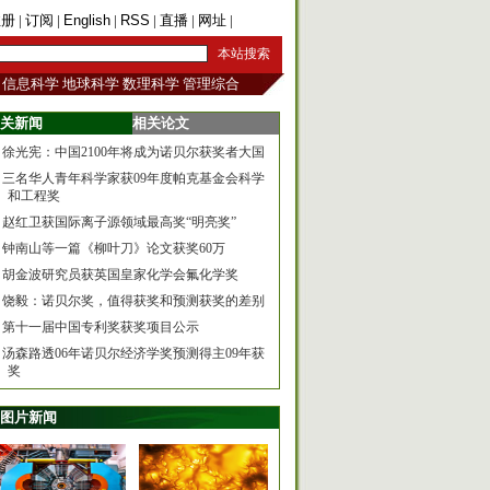
注册
|
订阅
|
English
|
RSS
|
直播
|
网址
|
手机版
信息科学
地球科学
数理科学
管理综合
关新闻
相关论文
徐光宪：中国2100年将成为诺贝尔获奖者大国
三名华人青年科学家获09年度帕克基金会科学
和工程奖
赵红卫获国际离子源领域最高奖“明亮奖”
钟南山等一篇《柳叶刀》论文获奖60万
胡金波研究员获英国皇家化学会氟化学奖
饶毅：诺贝尔奖，值得获奖和预测获奖的差别
第十一届中国专利奖获奖项目公示
汤森路透06年诺贝尔经济学奖预测得主09年获
奖
图片新闻