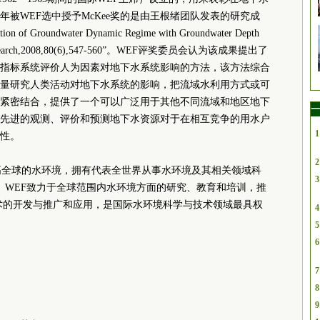
被WEF选中授予McKee奖的是由王根绪团队发表的研究成
tion of Groundwater Dynamic Regime with Groundwater Depth
ment Research,2008,80(6),547-560”。WEF评奖委员会认为该成果提出了
指标系统评价人为因素对地下水系统影响的方法，该方法综合
量研究人类活动对地下水系统的影响，把流域水利用方式或可
紧密结合，提供了一个可以广泛用于其他不同流域和地区地下
一
先进的观测、评价和预测地下水资源对于在相互竞争的用水户
1
性。
2
提高全球的水环境，拥有代表全世界从事水环境及其相关领域科
3
会员。WEF致力于全球范围内水环境方面的研究、教育和培训，推
术的开发与推广和应用，是国际水环境科学与技术领域最具权
4
5
6
7
8
9