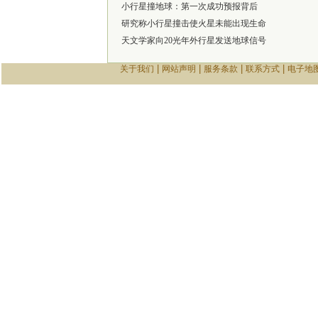
小行星撞地球：第一次成功预报背后
研究称小行星撞击使火星未能出现生命
天文学家向20光年外行星发送地球信号
|
|
|
|
关于我们
网站声明
服务条款
联系方式
电子地