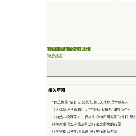
| 打印
|
评论
|
论坛
|
博客
|
读后感言：
相关新闻
“程茂兰星”命名 纪念我国现代天体物理学奠基人
《天体物理学杂志》：“年轻版太阳系”拥有两个小...
《自然—物理学》：行星中心物质研究帮助寻找清洁..
科学家发现迄今最热和运行速度最快的行星
科学家提出使地球免遭小行星撞击新方法